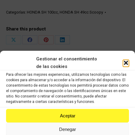
SH
49/100
Categorías:
HONDA SH 100cc
,
HONDA SH 49cc Scoopy
cantidad
Share this product
Share
Share
Share
Share
on
on
on
on
Gestionar el consentimiento
X
Facebook
Pinterest
LinkedIn
de las cookies
Productos relacionados
Para ofrecer las mejores experiencias, utilizamos tecnologías como las
cookies para almacenar y/o acceder a la información del dispositivo. El
consentimiento de estas tecnologías nos permitirá procesar datos como
el comportamiento de navegación o las identificaciones únicas en este
Eje de llanta delantera Honda sh 49-100cc
sitio. No consentir o retirar el consentimiento, puede afectar
11,98
€
8,39
€
IVA incluido
IVA incluido
negativamente a ciertas características y funciones.
Comprar
Aceptar
Claxon Honda sh 49-100cc
Denegar