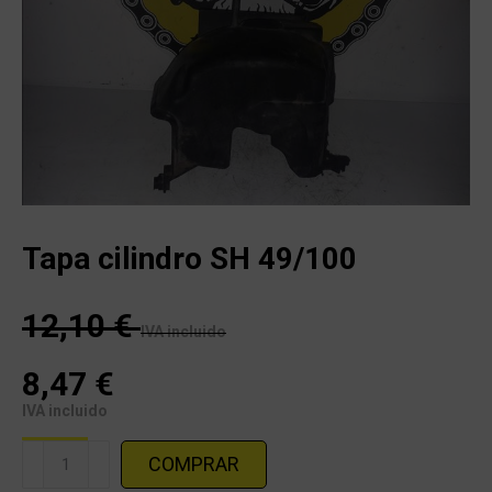
Tapa cilindro SH 49/100
12,10
€
IVA incluido
8,47
€
IVA incluido
Tapa
COMPRAR
cilindro