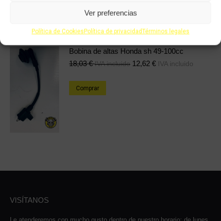
5,93
€
4,15
€
IVA incluido
IVA incluido
Ver preferencias
Comprar
Política de Cookies
Política de privacidad
Términos legales
Bobina de altas Honda sh 49-100cc
18,03
€
12,62
€
IVA incluido
IVA incluido
Comprar
VISÍTANOS
Le atenderemos con mucho gusto dentro de nuestro horario: de lunes