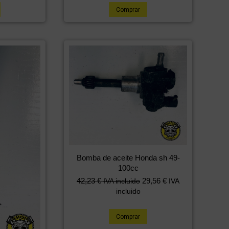
Comprar
Bomba de aceite Honda sh 49-
100cc
42,23
€
29,56
€
IVA incluido
IVA
incluido
Comprar