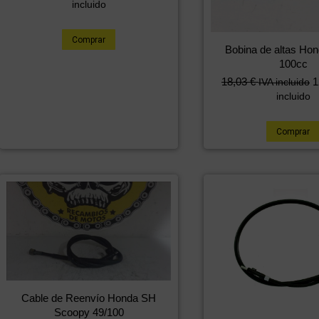
incluido
Comprar
Bobina de altas Hon
100cc
18,03
€
1
IVA incluido
incluido
Comprar
Cable de Reenvío Honda SH
Scoopy 49/100