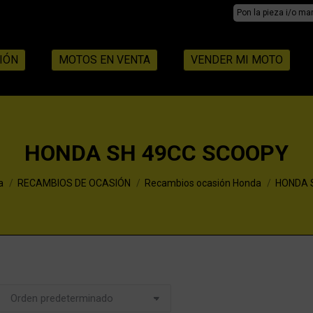
Search:
IÓN
MOTOS EN VENTA
VENDER MI MOTO
HONDA SH 49CC SCOOPY
a
RECAMBIOS DE OCASIÓN
Recambios ocasión Honda
HONDA S