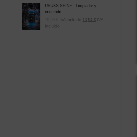
URUXS SHINE - Limpiador y
encerado
IVA incluido
IVA
19,90
€
13,94
€
incluido