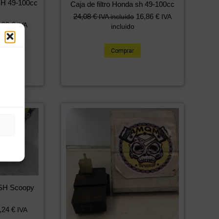
SH 49-100cc
Caja de filtro Honda sh 49-100cc
24,08
€
16,86
€
IVA incluido
IVA
,99
€
IVA
incluido
RENAR
Comprar
 SH Scoopy
,24
€
IVA