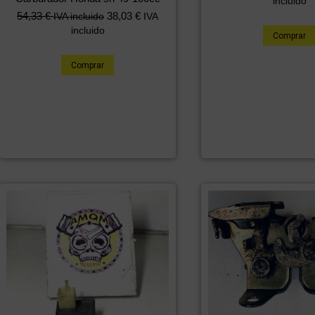
incluido
54,33
€
38,03
€
IVA incluido
IVA
incluido
Comprar
Comprar