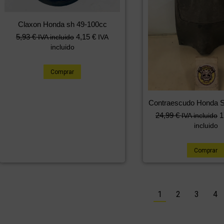
Claxon Honda sh 49-100cc
5,93
€
4,15
€
IVA incluido
IVA
incluido
Comprar
Contraescudo Honda 
24,99
€
1
IVA incluido
incluido
Comprar
1
2
3
4