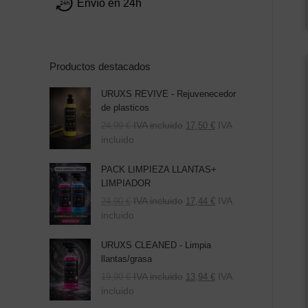
Envío en 24h
Productos destacados
URUXS REVIVE - Rejuvenecedor
de plasticos
IVA incluido
IVA
24,99
€
17,50
€
incluido
PACK LIMPIEZA LLANTAS+
LIMPIADOR
El
El
IVA incluido
IVA
24,90
€
17,44
€
precio
precio
incluido
original
actual
era:
es:
URUXS CLEANED - Limpia
39,80 €.
24,90 €.
llantas/grasa
IVA incluido
IVA
19,90
€
13,94
€
incluido