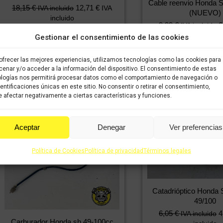
Cable reenvio Honda 
18,15
€
12,71
€
IVA incluido
IVA
(NUEVO)
incluido
9,99
€
6
IVA incluido
incluido
Gestionar el consentimiento de las cookies
Comprar
NUEVO A EST
ofrecer las mejores experiencias, utilizamos tecnologías como las cookies para
enar y/o acceder a la información del dispositivo. El consentimiento de estas
Comprar
logías nos permitirá procesar datos como el comportamiento de navegación o
dentificaciones únicas en este sitio. No consentir o retirar el consentimiento,
 afectar negativamente a ciertas características y funciones.
Aceptar
Denegar
Ver preferencias
Política de Cookies
Política de privacidad
Términos legales
Catadrióptico Honda
49/100
6,05
€
4
IVA incluido
Carburador Honda sh 49-100cc