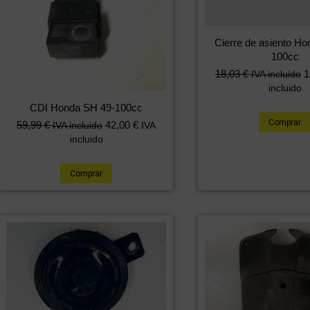
Cierre de asiento Ho
100cc
18,03
€
1
IVA incluido
incluido
CDI Honda SH 49-100cc
Comprar
59,99
€
42,00
€
IVA incluido
IVA
incluido
Comprar