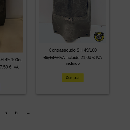
Contraescudo SH 49/100
30,13
€
21,09
€
IVA incluido
IVA
SH 49-100cc
incluido
7,50
€
IVA
Comprar
5
6
→