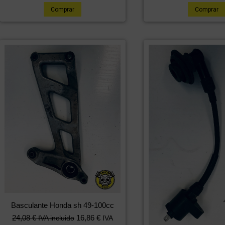
Comprar
Comprar
Basculante Honda sh 49-100cc
24,08
€
16,86
€
IVA incluido
IVA