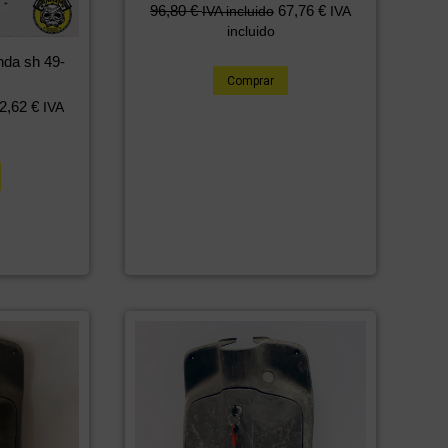
96,80
€
67,76
€
IVA incluido
IVA
incluido
nda sh 49-
Comprar
2,62
€
IVA