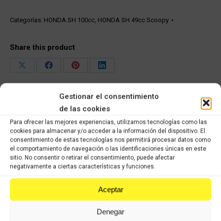
SH
49/100
Categorías:
HONDA SH 100cc
,
HONDA SH 49cc Scoopy
cantidad
Share this product
Share
Share
Share
Share
on
on
on
on
Gestionar el consentimiento
X
Facebook
Pinterest
LinkedIn
de las cookies
Productos relacionados
Para ofrecer las mejores experiencias, utilizamos tecnologías como las
cookies para almacenar y/o acceder a la información del dispositivo. El
consentimiento de estas tecnologías nos permitirá procesar datos como
el comportamiento de navegación o las identificaciones únicas en este
Faro delantero Honda sh 49-100cc
sitio. No consentir o retirar el consentimiento, puede afectar
36,18
€
25,33
€
IVA incluido
IVA incluido
negativamente a ciertas características y funciones.
Comprar
Aceptar
Bobina de altas Honda sh 49-100cc
Denegar