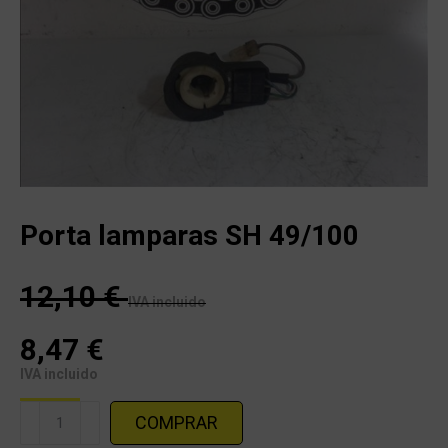
Porta lamparas SH 49/100
12,10
€
IVA incluido
8,47
€
IVA incluido
Porta
COMPRAR
lamparas