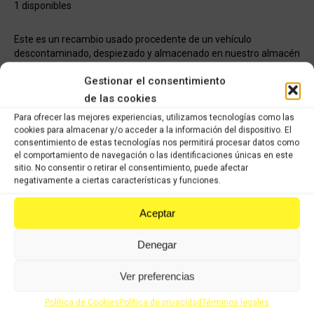
1 disponibles
Este es un recambio usado procedente de un vehículo
descontaminado, despiezado y almacenado en nuestro almacén
listo para distribuir a nuestros clientes en la mayor brevedad
Gestionar el consentimiento
posible.
de las cookies
Todos los recambios han pasado nuestro control de calidad, han
Para ofrecer las mejores experiencias, utilizamos tecnologías como las
sido verificados y seleccionados 1 a 1 por nuestros operarios
cookies para almacenar y/o acceder a la información del dispositivo. El
para servir un producto con garantía.
consentimiento de estas tecnologías nos permitirá procesar datos como
el comportamiento de navegación o las identificaciones únicas en este
sitio. No consentir o retirar el consentimiento, puede afectar
COMPRAR
negativamente a ciertas características y funciones.
Aceptar
Categorías:
Recambios ocasión Honda
,
HONDA SH 125cc 2001 -
2004 (carburación)
Denegar
SKU:
1110988
Ver preferencias
Share this product
Política de Cookies
Política de privacidad
Términos legales