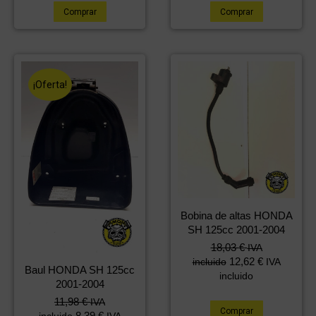
Comprar
Comprar
¡Oferta!
Bobina de altas HONDA
SH 125cc 2001-2004
18,03
€
IVA
12,62
€
incluido
IVA
Baul HONDA SH 125cc
incluido
2001-2004
El
El
11,98
€
IVA
Comprar
precio
precio
8,39
€