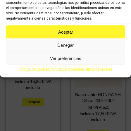
Comprar
consentimiento de estas tecnologías nos permitirá procesar datos como
el comportamiento de navegación o las identificaciones únicas en este
sitio. No consentir o retirar el consentimiento, puede afectar
negativamente a ciertas características y funciones.
Aceptar
Denegar
Ver preferencias
Basculante HONDA SH
125cc 2001-2004
Política de Cookies
Política de privacidad
Términos legales
24,08
€
IVA
16,86
€
incluido
IVA
incluido
Basculante HONDA SH
125cc 2001-2004
Comprar
24,99
€
IVA
17,50
€
incluido
IVA
incluido