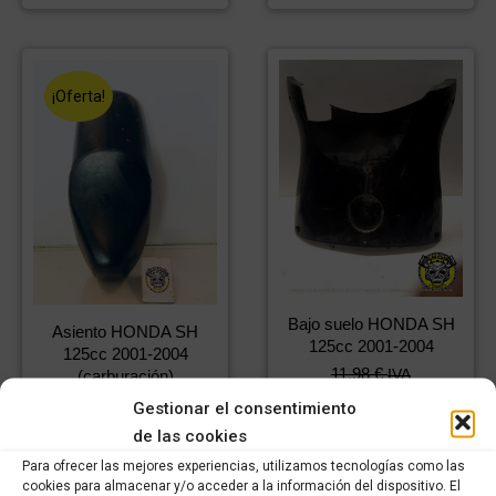
¡Oferta!
Bajo suelo HONDA SH
Asiento HONDA SH
125cc 2001-2004
125cc 2001-2004
11,98
€
IVA
(carburación)
8,39
€
incluido
IVA
El
El
49,99
€
IVA
Gestionar el consentimiento
incluido
precio
precio
34,99
€
incluido
IVA
de las cookies
original
actual
incluido
Para ofrecer las mejores experiencias, utilizamos tecnologías como las
era:
es:
Comprar
cookies para almacenar y/o acceder a la información del dispositivo. El
74,99 €.
49,99 €.