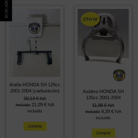
¡Oferta!
Araña HONDA SH 125cc
2001-2004 (carburación)
Asidero HONDA SH
125cc 2001-2004
30,13
€
IVA
21,09
€
El
El
incluido
IVA
11,98
€
IVA
precio
precio
incluido
8,39
€
incluido
IVA
original
actual
incluido
era:
es:
Comprar
36,18 €.
11,98 €.
Comprar