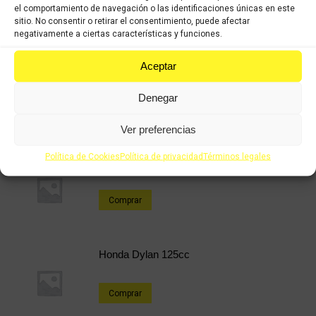
Sh
el comportamiento de navegación o las identificaciones únicas en este
Share this product
125cc
sitio. No consentir o retirar el consentimiento, puede afectar
negativamente a ciertas características y funciones.
2008-
Share
Share
Share
Share
2012
Aceptar
on
on
on
on
cantidad
X
Facebook
Pinterest
LinkedIn
Denegar
Productos relacionados
Ver preferencias
Política de Cookies
Política de privacidad
Términos legales
Honda CB 250cc
Comprar
Honda Dylan 125cc
Comprar