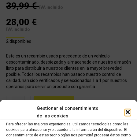
39,99
€
IVA incluido
28,00
€
IVA incluido
2 disponibles
Este es un recambio usado procedente de un vehículo
descontaminado, despiezado y almacenado en nuestro almacén
listo para distribuir a nuestros clientes en la mayor brevedad
posible. Todos los recambios han pasado nuestro control de
calidad, han sido verificados y seleccionados 1 a 1 por nuestros
operarios para servir un producto con garantía.
Bomba
COMPRAR
de
Gestionar el consentimiento
freno
de las cookies
Categorías:
Recambios ocasión Honda
,
HONDA SH 125cc 2008 -
trasera
Para ofrecer las mejores experiencias, utilizamos tecnologías como las
2012
Honda
cookies para almacenar y/o acceder a la información del dispositivo. El
consentimiento de estas tecnologías nos permitirá procesar datos como