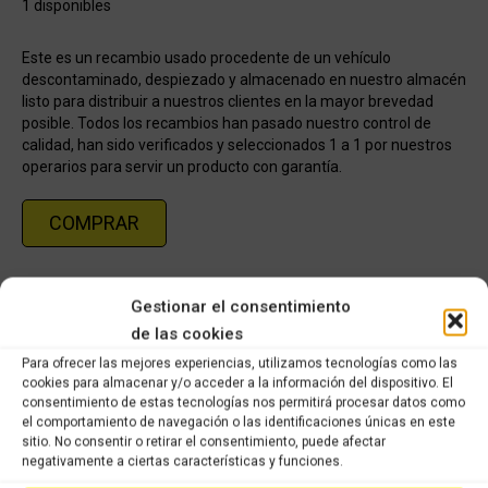
1 disponibles
Este es un recambio usado procedente de un vehículo
descontaminado, despiezado y almacenado en nuestro almacén
listo para distribuir a nuestros clientes en la mayor brevedad
posible. Todos los recambios han pasado nuestro control de
calidad, han sido verificados y seleccionados 1 a 1 por nuestros
operarios para servir un producto con garantía.
COMPRAR
Categorías:
Recambios ocasión Honda
,
HONDA LEAD 100cc
Gestionar el consentimiento
de las cookies
Share this product
Para ofrecer las mejores experiencias, utilizamos tecnologías como las
cookies para almacenar y/o acceder a la información del dispositivo. El
consentimiento de estas tecnologías nos permitirá procesar datos como
Share
Share
Share
Share
el comportamiento de navegación o las identificaciones únicas en este
on
on
on
on
sitio. No consentir o retirar el consentimiento, puede afectar
negativamente a ciertas características y funciones.
X
Facebook
Pinterest
LinkedIn