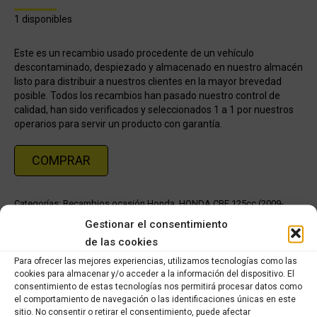
1 disponibles
Este es un recambio usado procedente de un vehículo
descontaminado, despiezado y almacenado en nuestro almacén
listo para distribuir a nuestros clientes en la mayor brevedad
posible. Todos los recambios han pasado nuestro control de
calidad, han sido verificados y seleccionados 1 a 1 por nuestros
operarios para servir un producto con garantía.
COMPRAR
Categorías:
Recambios ocasión Honda
,
HONDA CBF 125cc (2009-
2012)
Gestionar el consentimiento
de las cookies
Share this product
Para ofrecer las mejores experiencias, utilizamos tecnologías como las
cookies para almacenar y/o acceder a la información del dispositivo. El
consentimiento de estas tecnologías nos permitirá procesar datos como
Share
Share
Share
Share
el comportamiento de navegación o las identificaciones únicas en este
on
on
on
on
sitio. No consentir o retirar el consentimiento, puede afectar