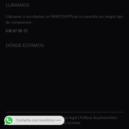
LLÁMANOS
Llámanos o escríbenos un WHATSAPPcon tu consulta sin ningún tipo
de compromiso
638 87 80 72
DÓNDE ESTAMOS
© 2026 AMQM Recambios |
Aviso legal
|
Política de privacidad
|
Contacta con nosotros >>>
Política de cookies