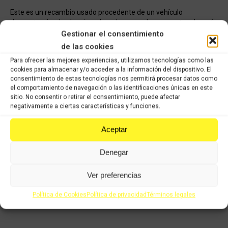
Este es un recambio usado procedente de un vehículo
descontaminado, despiezado y almacenado en nuestro almacén
listo para distribuir a nuestros clientes en la mayor brevedad
Gestionar el consentimiento
posible. Todos los recambios han pasado nuestro control de
de las cookies
calidad, han sido verificados y seleccionados 1 a 1 por nuestros
Para ofrecer las mejores experiencias, utilizamos tecnologías como las
operarios para servir un producto con garantía.
cookies para almacenar y/o acceder a la información del dispositivo. El
consentimiento de estas tecnologías nos permitirá procesar datos como
el comportamiento de navegación o las identificaciones únicas en este
COMPRAR
sitio. No consentir o retirar el consentimiento, puede afectar
negativamente a ciertas características y funciones.
Categorías:
Recambios ocasión Honda
,
HONDA CBF 125cc (2015-
Aceptar
2019)
Denegar
Share this product
Ver preferencias
Share
Share
Share
Share
Política de Cookies
Política de privacidad
Términos legales
on
on
on
on
X
Facebook
Pinterest
LinkedIn