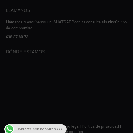
LLÁMANOS
Llámanos o escríbenos un WHATSAPPcon tu consulta sin ningún tipo
de compromiso
638 87 80 72
DÓNDE ESTAMOS
© 2026 AMQM Recambios |
Aviso legal
|
Política de privacidad
|
Contacta con nosotros >>>
Política de cookies