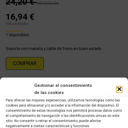
24,20
€
IVA incluido
16,94
€
IVA incluido
1 disponibles
Soporte con maneta y cable de freno en buen estado
COMPRAR
Categoría:
HONDA BALI 100cc (1996-2002)
Gestionar el consentimiento
de las cookies
Share this product
Para ofrecer las mejores experiencias, utilizamos tecnologías como las
cookies para almacenar y/o acceder a la información del dispositivo. El
consentimiento de estas tecnologías nos permitirá procesar datos como
Share
Share
Share
Share
el comportamiento de navegación o las identificaciones únicas en este
on
on
on
on
sitio. No consentir o retirar el consentimiento, puede afectar
negativamente a ciertas características y funciones.