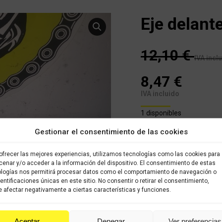
Eje delant
12,10
€
IVA incl
8,47
€
IVA incluido
1 disponibles
Gestionar el consentimiento de las cookies
Eje delantero en buen es
ofrecer las mejores experiencias, utilizamos tecnologías como las cookies para
COMPRAR
enar y/o acceder a la información del dispositivo. El consentimiento de estas
logías nos permitirá procesar datos como el comportamiento de navegación o
dentificaciones únicas en este sitio. No consentir o retirar el consentimiento,
 afectar negativamente a ciertas características y funciones.
Categoría:
HONDA BALI 100c
Aceptar
Denegar
Ver preferencias