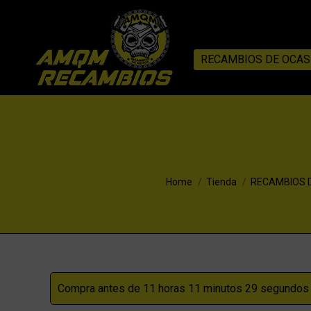
RECAMBIOS DE OCAS
You are here:
Home
Tienda
RECAMBIOS 
Compra antes de 11 horas 11 minutos 28 segundos p