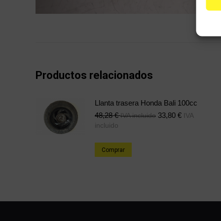
Productos relacionados
Llanta trasera Honda Bali 100cc
48,28
€
33,80
€
IVA incluido
IVA
incluido
Comprar