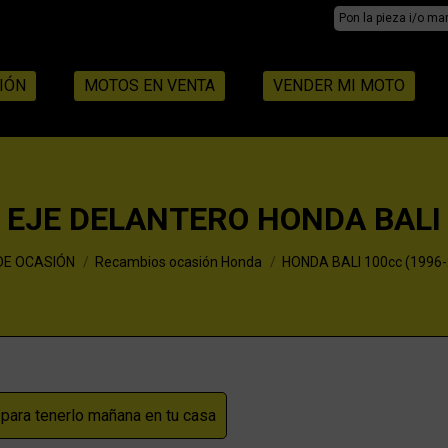
Search:
IÓN
MOTOS EN VENTA
VENDER MI MOTO
EJE DELANTERO HONDA BALI
DE OCASIÓN
Recambios ocasión Honda
HONDA BALI 100cc (1996-
ara tenerlo mañana en tu casa