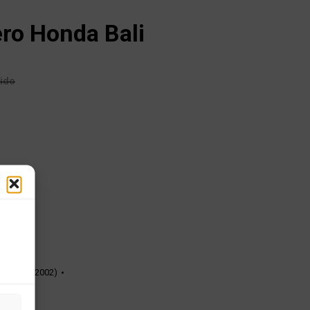
ero Honda Bali
uido
tado
c (1996-2002)