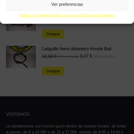
Ver preferencias
Caja de filtro Honda Bali 100cc
Política de Cookies
Política de privacidad
Términos legales
24,08
€
16,86
€
IVA incluido
IVA incluido
Comprar
Latiguillo freno delantero Honda Bali
12,10
€
8,47
€
IVA incluido
IVA incluido
Comprar
VISÍTANOS
Le atenderemos con mucho gusto dentro de nuestro horario: de lunes
a jueves, de 8 a 14:00h y de 15 a 17:00h, viernes de 8:00 a 14:00 y