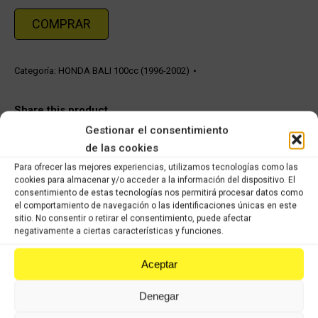
COMPRAR
Categoría:
HONDA BALI 100cc (1996-2002)
Share this product
Gestionar el consentimiento
Share
Share
Share
Share
de las cookies
on
on
on
on
Para ofrecer las mejores experiencias, utilizamos tecnologías como las
cookies para almacenar y/o acceder a la información del dispositivo. El
X
Facebook
Pinterest
LinkedIn
consentimiento de estas tecnologías nos permitirá procesar datos como
el comportamiento de navegación o las identificaciones únicas en este
Productos relacionados
sitio. No consentir o retirar el consentimiento, puede afectar
negativamente a ciertas características y funciones.
Soporte freno trasero Honda Bali 100cc
Aceptar
12,10
€
8,47
€
IVA incluido
IVA incluido
Denegar
Comprar