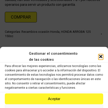
operarios para servir un producto con garantía.
COMPRAR
Categorías:
Recambios ocasión Honda
,
HONDA ARROBA 125
150cc
Share this product
Gestionar el consentimiento
de las cookies
Share
Share
Share
Share
Para ofrecer las mejores experiencias, utilizamos tecnologías como las
on
on
on
on
cookies para almacenar y/o acceder a la información del dispositivo. El
consentimiento de estas tecnologías nos permitirá procesar datos como
X
Facebook
Pinterest
LinkedIn
el comportamiento de navegación o las identificaciones únicas en este
sitio. No consentir o retirar el consentimiento, puede afectar
Productos relacionados
negativamente a ciertas características y funciones.
Aceptar
Honda X8R 49cc