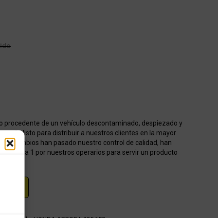
uido
o procedente de un vehículo descontaminado, despiezado y
acén listo para distribuir a nuestros clientes en la mayor
os recambios han pasado nuestro control de calidad, han
onados 1 a 1 por nuestros operarios para servir un producto
RAR