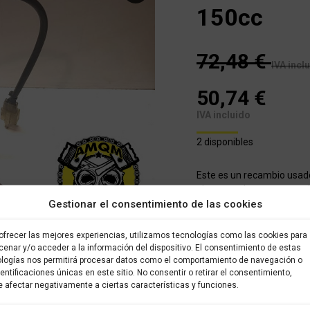
150cc
72,48
€
IVA incl
50,74
€
IVA incluido
2 disponibles
Este es un recambio usad
almacenado en nuestro alm
Gestionar el consentimiento de las cookies
brevedad posible. Todos l
sido verificados y selecci
con garantía.
ofrecer las mejores experiencias, utilizamos tecnologías como las cookies para
enar y/o acceder a la información del dispositivo. El consentimiento de estas
Carburador
logías nos permitirá procesar datos como el comportamiento de navegación o
COMP
dentificaciones únicas en este sitio. No consentir o retirar el consentimiento,
HONDA
 afectar negativamente a ciertas características y funciones.
ARROBA