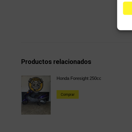
Productos relacionados
Honda Foresight 250cc
Comprar