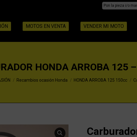
Search:
IÓN
MOTOS EN VENTA
VENDER MI MOTO
RADOR HONDA ARROBA 125 –
ASIÓN
Recambios ocasión Honda
HONDA ARROBA 125 150cc
C
Carburad