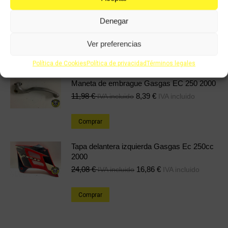
Protector de chasis Gasgas EC 450 2001
Denegar
11,98
€
8,39
€
IVA incluido
IVA incluido
Ver preferencias
Comprar
Política de Cookies
Política de privacidad
Términos legales
Maneta de embrague Gasgas EC 250 2000
11,98
€
8,39
€
IVA incluido
IVA incluido
Comprar
Tapa delantera izquierda Gasgas Ec 250cc
2000
24,08
€
16,86
€
IVA incluido
IVA incluido
Comprar