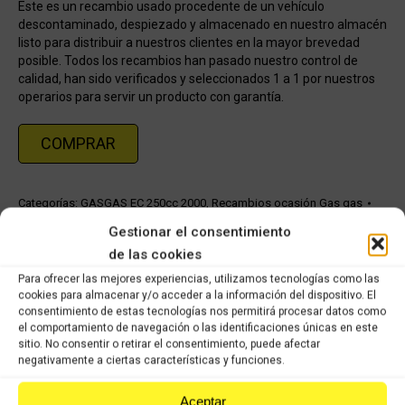
Este es un recambio usado procedente de un vehículo
descontaminado, despiezado y almacenado en nuestro almacén
listo para distribuir a nuestros clientes en la mayor brevedad
posible. Todos los recambios han pasado nuestro control de
calidad, han sido verificados y seleccionados 1 a 1 por nuestros
operarios para servir un producto con garantía.
COMPRAR
Categorías:
GASGAS EC 250cc 2000
,
Recambios ocasión Gas gas
Gestionar el consentimiento
Share this product
de las cookies
Para ofrecer las mejores experiencias, utilizamos tecnologías como las
cookies para almacenar y/o acceder a la información del dispositivo. El
Share
Share
Share
Share
consentimiento de estas tecnologías nos permitirá procesar datos como
on
on
on
on
el comportamiento de navegación o las identificaciones únicas en este
sitio. No consentir o retirar el consentimiento, puede afectar
X
Facebook
Pinterest
LinkedIn
negativamente a ciertas características y funciones.
Productos relacionados
Aceptar