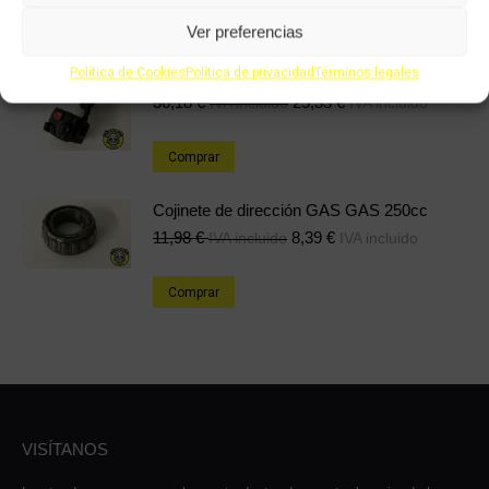
Comprar
Ver preferencias
Política de Cookies
Política de privacidad
Términos legales
Piña izquierda Gasgas EC 450 2001
36,18
€
25,33
€
IVA incluido
IVA incluido
Comprar
Cojinete de dirección GAS GAS 250cc
11,98
€
8,39
€
IVA incluido
IVA incluido
Comprar
VISÍTANOS