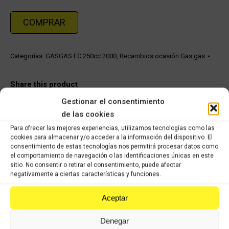
COMPRAR
Categorías:
GASGAS EC 250cc 2000
,
Recambios ocasión Gas gas
Share this product
Gestionar el consentimiento
Share
Share
Share
Share
de las cookies
on
on
on
on
Para ofrecer las mejores experiencias, utilizamos tecnologías como las
cookies para almacenar y/o acceder a la información del dispositivo. El
X
Facebook
Pinterest
LinkedIn
consentimiento de estas tecnologías nos permitirá procesar datos como
el comportamiento de navegación o las identificaciones únicas en este
Productos relacionados
sitio. No consentir o retirar el consentimiento, puede afectar
negativamente a ciertas características y funciones.
escape sin colector (grande) Gasgas EC
Aceptar
450 2001
84,58
€
59,21
€
IVA incluido
IVA incluido
Denegar