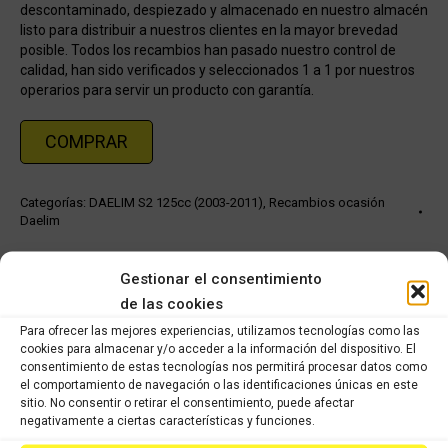
descontaminado, despiezado y almacenado en nuestro almacén
listo para distribuir a nuestros clientes en la mayor brevedad
posible. Todos los recambios han pasado nuestro control de
calidad, han sido verificados y seleccionados 1 a 1 por nuestros
operarios para servir un producto con garantía.
COMPRAR
Categorías:
DAELIM S2 125cc (2003-2011)
,
Recambios ocasión
Daelim
Share this product
Gestionar el consentimiento
de las cookies
Share
Share
Share
Share
Para ofrecer las mejores experiencias, utilizamos tecnologías como las
cookies para almacenar y/o acceder a la información del dispositivo. El
on
on
on
on
consentimiento de estas tecnologías nos permitirá procesar datos como
X
Facebook
Pinterest
LinkedIn
el comportamiento de navegación o las identificaciones únicas en este
sitio. No consentir o retirar el consentimiento, puede afectar
negativamente a ciertas características y funciones.
Productos relacionados