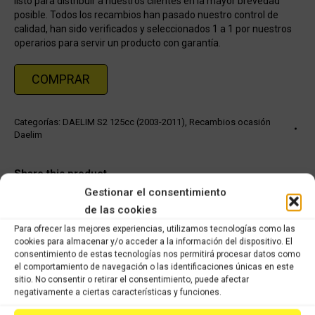
listo para distribuir a nuestros clientes en la mayor brevedad
posible. Todos los recambios han pasado nuestro control de
calidad, han sido verificados y seleccionados 1 a 1 por nuestros
operarios para servir un producto con garantía.
COMPRAR
Categorías:
DAELIM S2 125cc (2003-2011)
,
Recambios ocasión
Daelim
Share this product
Gestionar el consentimiento
Share
Share
Share
Share
de las cookies
on
on
on
on
Para ofrecer las mejores experiencias, utilizamos tecnologías como las
cookies para almacenar y/o acceder a la información del dispositivo. El
X
Facebook
Pinterest
LinkedIn
consentimiento de estas tecnologías nos permitirá procesar datos como
el comportamiento de navegación o las identificaciones únicas en este
Productos relacionados
sitio. No consentir o retirar el consentimiento, puede afectar
negativamente a ciertas características y funciones.