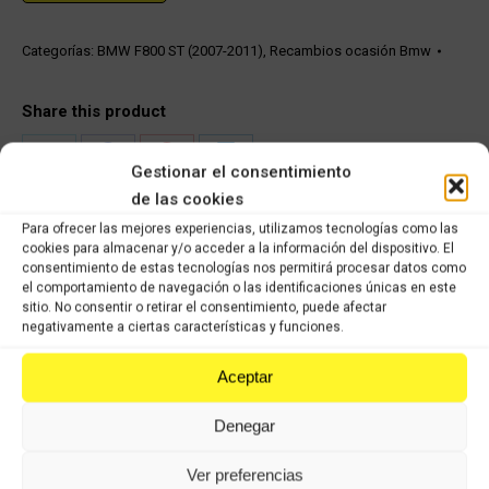
Categorías:
BMW F800 ST (2007-2011)
,
Recambios ocasión Bmw
Share this product
Share
Share
Share
Share
Gestionar el consentimiento
on
on
on
on
de las cookies
X
Facebook
Pinterest
LinkedIn
Para ofrecer las mejores experiencias, utilizamos tecnologías como las
cookies para almacenar y/o acceder a la información del dispositivo. El
consentimiento de estas tecnologías nos permitirá procesar datos como
Productos relacionados
el comportamiento de navegación o las identificaciones únicas en este
sitio. No consentir o retirar el consentimiento, puede afectar
negativamente a ciertas características y funciones.
Contrapeso BMW f 650 cs
11,98
€
8,39
€
IVA incluido
IVA incluido
Aceptar
Comprar
Denegar
Cable de embrague BMW f 650 cs
Ver preferencias