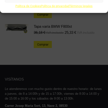
24,08
€
16,86
€
IVA incluido
IVA incluido
Política de Cookies
Política de privacidad
Términos legales
Comprar
Tapa varía BMW F800st
36,18
€
25,33
€
IVA incluido
IVA incluido
Comprar
VISÍTANOS
Le atenderemos con mucho gusto dentro de nuestro horario: de lunes
a jueves, de 8 a 14:00h y de 15 a 17:00h, viernes de 8:00 a 14:00 y
de 15:00 a 16:00 y los sábados de 9:00 a 13:00h.
Carrer Josep Maria Sert, 13, Nave 2, 08530