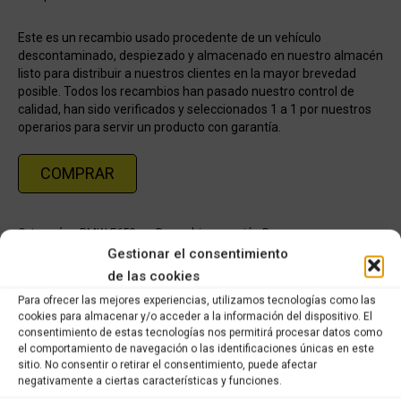
Este es un recambio usado procedente de un vehículo
descontaminado, despiezado y almacenado en nuestro almacén
listo para distribuir a nuestros clientes en la mayor brevedad
posible. Todos los recambios han pasado nuestro control de
calidad, han sido verificados y seleccionados 1 a 1 por nuestros
operarios para servir un producto con garantía.
COMPRAR
Categorías:
BMW F650 cs
,
Recambios ocasión Bmw
Gestionar el consentimiento
de las cookies
Share this product
Para ofrecer las mejores experiencias, utilizamos tecnologías como las
cookies para almacenar y/o acceder a la información del dispositivo. El
Share
Share
Share
Share
consentimiento de estas tecnologías nos permitirá procesar datos como
el comportamiento de navegación o las identificaciones únicas en este
on
on
on
on
sitio. No consentir o retirar el consentimiento, puede afectar
X
Facebook
Pinterest
LinkedIn
negativamente a ciertas características y funciones.