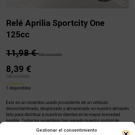
Relé Aprilia Sportcity One
125cc
11,98
€
IVA incluido
8,39
€
IVA incluido
1 disponibles
Este es un recambio usado procedente de un vehículo
descontaminado, despiezado y almacenado en nuestro almacén
listo para distribuir a nuestros clientes en la mayor brevedad
posible. Todos los recambios han pasado nuestro control de
calidad, han sido verificados y seleccionados 1 a 1 por nuestros
Gestionar el consentimiento
operarios para servir un producto con garantía.