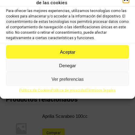
de las cookies
Para ofrecer las mejores experiencias, utilizamos tecnologías como las
COMPRAR
cookies para almacenar y/o acceder a la información del dispositivo. El
consentimiento de estas tecnologías nos permitirá procesar datos como
el comportamiento de navegación o las identificaciones únicas en este
Categorías:
Recambios ocasión Aprilia
,
APRILIA SPORTCITY ONE 49-
sitio. No consentir o retirar el consentimiento, puede afectar
125cc
negativamente a ciertas características y funciones.
Aceptar
Share this product
Denegar
Share
Share
Share
Share
on
on
on
on
Ver preferencias
X
Facebook
Pinterest
LinkedIn
Política de Cookies
Política de privacidad
Términos legales
Productos relacionados
Aprilia Scarabeo 100cc
Comprar