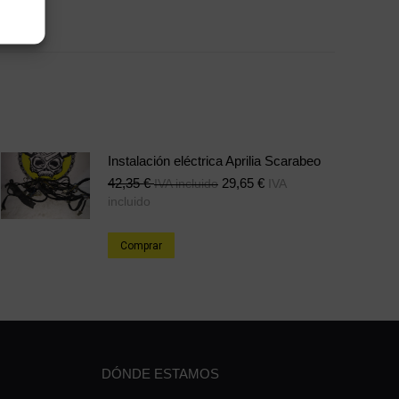
e
Share
on
erest
LinkedIn
Instalación eléctrica Aprilia Scarabeo
42,35
€
29,65
€
IVA incluido
IVA
incluido
Comprar
DÓNDE ESTAMOS