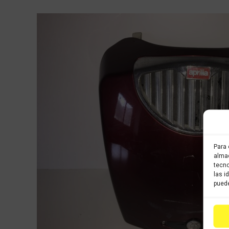
Para 
almac
tecno
las i
puede