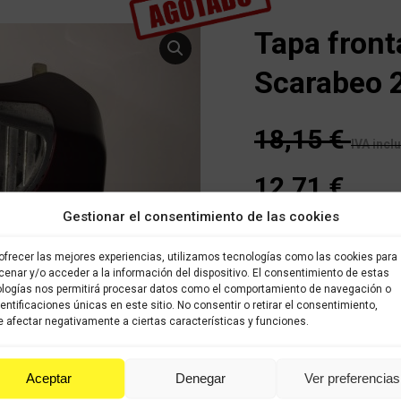
Tapa fronta
Scarabeo 
18,15
€
IVA incl
12,71
€
IVA incluido
Gestionar el consentimiento de las cookies
Sin existencias
ofrecer las mejores experiencias, utilizamos tecnologías como las cookies para
enar y/o acceder a la información del dispositivo. El consentimiento de estas
Buen estado
logías nos permitirá procesar datos como el comportamiento de navegación o
dentificaciones únicas en este sitio. No consentir o retirar el consentimiento,
Categoría:
APRILIA SCARAB
 afectar negativamente a ciertas características y funciones.
Share this product
Aceptar
Denegar
Ver preferencias