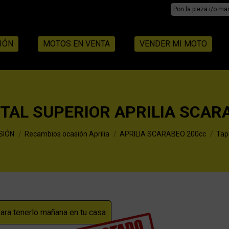
Search:
IÓN
MOTOS EN VENTA
VENDER MI MOTO
TAL SUPERIOR APRILIA SCAR
SIÓN
Recambios ocasión Aprilia
APRILIA SCARABEO 200cc
Tap
ra tenerlo mañana en tu casa