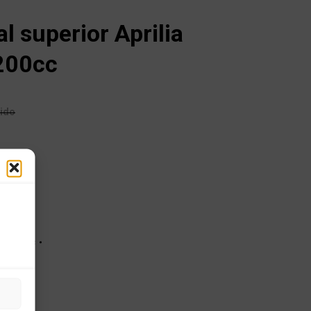
l superior Aprilia
200cc
uido
EO 200cc