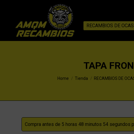
RECAMBIOS DE OCAS
TAPA FRON
You are here:
Home
Tienda
RECAMBIOS DE OCA
Compra antes de 5 horas 48 minutos 54 segundos pa