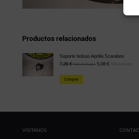
Productos relacionados
Soporte bolsas Aprilia Scarabeo
7,26
€
5,08
€
IVA incluido
IVA incluido
Comprar
VISÍTANOS
CONTÁC