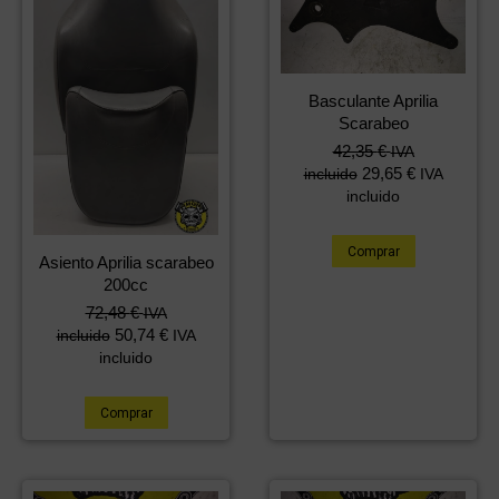
Basculante Aprilia
Scarabeo
42,35
€
IVA
29,65
€
incluido
IVA
incluido
Comprar
Asiento Aprilia scarabeo
200cc
72,48
€
IVA
50,74
€
incluido
IVA
incluido
Comprar