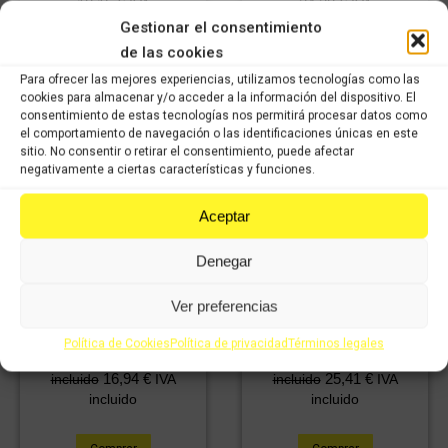
18,15
€
24,20
€
IVA
IVA
12,71
€
16,94
€
incluido
IVA
incluido
IVA
Gestionar el consentimiento
incluido
incluido
de las cookies
Para ofrecer las mejores experiencias, utilizamos tecnologías como las
Comprar
Comprar
cookies para almacenar y/o acceder a la información del dispositivo. El
consentimiento de estas tecnologías nos permitirá procesar datos como
el comportamiento de navegación o las identificaciones únicas en este
sitio. No consentir o retirar el consentimiento, puede afectar
negativamente a ciertas características y funciones.
Aceptar
Denegar
Ver preferencias
Disco de freno trasero
Electroventilador Aprilia
Aprilia Scarabeo 200cc
Scarabeo
Política de Cookies
Política de privacidad
Términos legales
24,20
€
36,30
€
IVA
IVA
16,94
€
25,41
€
incluido
IVA
incluido
IVA
incluido
incluido