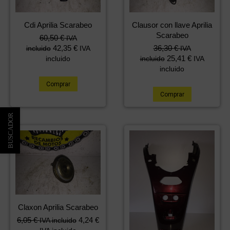
Cdi Aprilia Scarabeo
Clausor con llave Aprilia
Scarabeo
60,50
€
IVA
42,35
€
36,30
€
incluido
IVA
IVA
25,41
€
incluido
incluido
IVA
incluido
Comprar
Comprar
Claxon Aprilia Scarabeo
6,05
€
4,24
€
IVA incluido