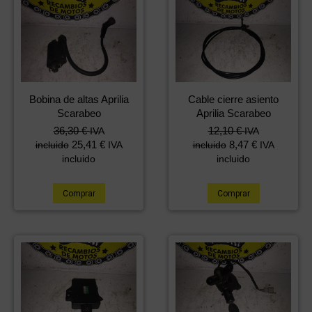
Bobina de altas Aprilia
Cable cierre asiento
Scarabeo
Aprilia Scarabeo
36,30
€
12,10
€
IVA
IVA
25,41
€
8,47
€
incluido
IVA
incluido
IVA
incluido
incluido
Comprar
Comprar