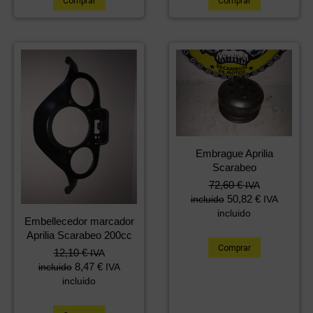
Comprar
Comprar
Embrague Aprilia
Scarabeo
72,60
€
IVA
50,82
€
incluido
IVA
incluido
Embellecedor marcador
Aprilia Scarabeo 200cc
Comprar
12,10
€
IVA
8,47
€
incluido
IVA
incluido