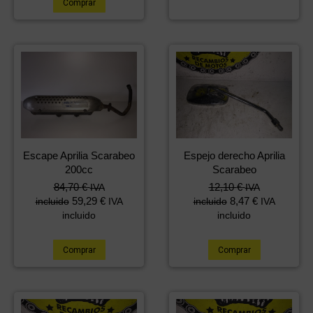
Comprar
Escape Aprilia Scarabeo
Espejo derecho Aprilia
200cc
Scarabeo
84,70
€
12,10
€
IVA
IVA
59,29
€
8,47
€
incluido
IVA
incluido
IVA
incluido
incluido
Comprar
Comprar