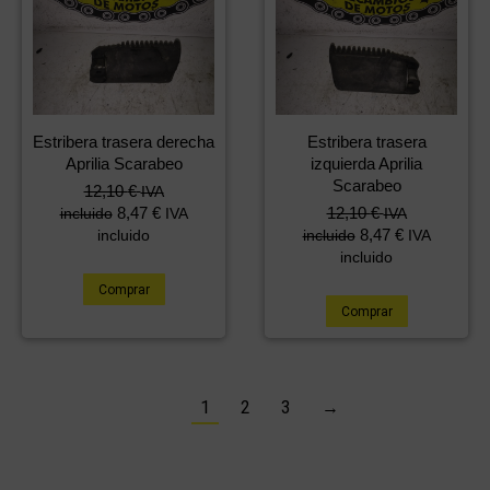
Estribera trasera derecha
Estribera trasera
Aprilia Scarabeo
izquierda Aprilia
Scarabeo
12,10
€
IVA
8,47
€
12,10
€
incluido
IVA
IVA
8,47
€
incluido
incluido
IVA
incluido
Comprar
Comprar
1
2
3
→