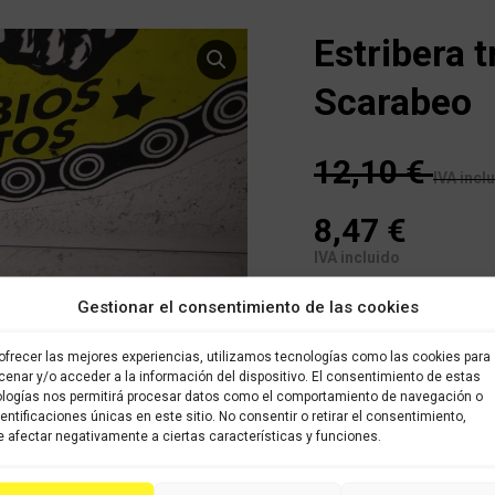
Estribera t
Scarabeo
12,10
€
IVA incl
8,47
€
IVA incluido
1 disponibles
Gestionar el consentimiento de las cookies
Estribera trasera izquier
ofrecer las mejores experiencias, utilizamos tecnologías como las cookies para
enar y/o acceder a la información del dispositivo. El consentimiento de estas
logías nos permitirá procesar datos como el comportamiento de navegación o
COMPRAR
dentificaciones únicas en este sitio. No consentir o retirar el consentimiento,
 afectar negativamente a ciertas características y funciones.
Categoría:
APRILIA SCARAB