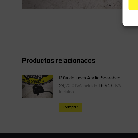
Productos relacionados
Piña de luces Aprilia Scarabeo
24,20
€
16,94
€
IVA incluido
IVA
incluido
Comprar