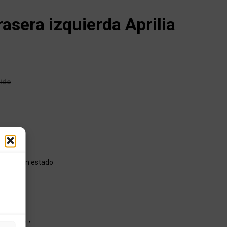
rasera izquierda Aprilia
uido
da en buen estado
EO 200cc