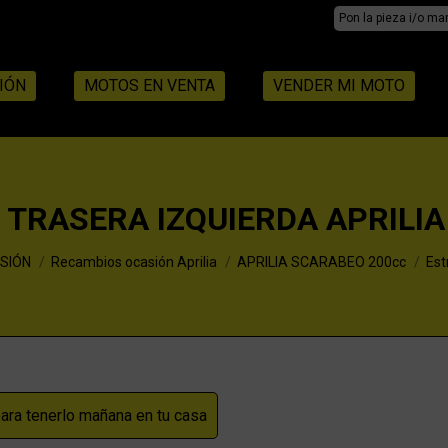
Search:
IÓN
MOTOS EN VENTA
VENDER MI MOTO
 TRASERA IZQUIERDA APRILI
SIÓN
Recambios ocasión Aprilia
APRILIA SCARABEO 200cc
Est
ra tenerlo mañana en tu casa