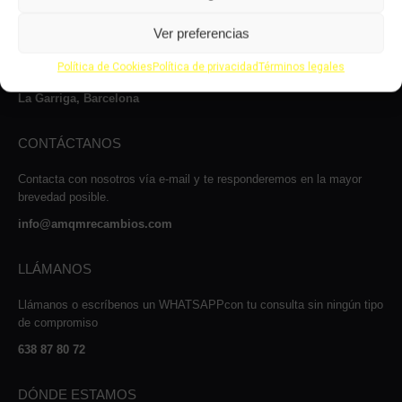
Le atenderemos con mucho gusto dentro de nuestro horario: de lunes
Ver preferencias
a jueves, de 8 a 14:00h y de 15 a 17:00h, viernes de 8:00 a 14:00 y
de 15:00 a 16:00 y los sábados de 9:00 a 13:00h.
Política de Cookies
Política de privacidad
Términos legales
Carrer Josep Maria Sert, 13, Nave 2, 08530
La Garriga, Barcelona
CONTÁCTANOS
Contacta con nosotros vía e-mail y te responderemos en la mayor
brevedad posible.
info@amqmrecambios.com
LLÁMANOS
Llámanos o escríbenos un WHATSAPPcon tu consulta sin ningún tipo
de compromiso
638 87 80 72
DÓNDE ESTAMOS