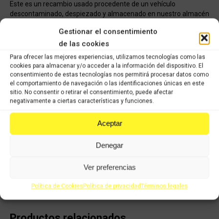
Este es un recambio usado procedente de un vehículo
descontaminado, despiezado y almacenado en nuestro almacén
listo para distribuir a nuestros clientes en la mayor brevedad
Gestionar el consentimiento
posible. Todos los recambios han pasado nuestro control de
de las cookies
calidad, han sido verificados y seleccionados 1 a 1 por nuestros
operarios para servir un producto con garantía.
Para ofrecer las mejores experiencias, utilizamos tecnologías como las
cookies para almacenar y/o acceder a la información del dispositivo. El
consentimiento de estas tecnologías nos permitirá procesar datos como
COMPRAR
el comportamiento de navegación o las identificaciones únicas en este
sitio. No consentir o retirar el consentimiento, puede afectar
negativamente a ciertas características y funciones.
Categorías:
Recambios ocasión Honda
,
HONDA DYLAN 125cc
(2002-2006)
Aceptar
Share this product
Denegar
Ver preferencias
Share
Share
Share
Share
on
on
on
on
Política de Cookies
Política de privacidad
Términos legales
X
Facebook
Pinterest
LinkedIn
Productos relacionados