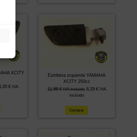
AMAHA XCITY
Estribera izquierda YAMAHA
XCITY 250cc
8,39
€
IVA
11,98
€
8,39
€
IVA incluido
IVA
incluido
Comprar