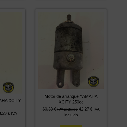
Motor de arranque YAMAHA
MAHA XCITY
XCITY 250cc
60,38
€
42,27
€
IVA incluido
IVA
8,39
€
IVA
incluido