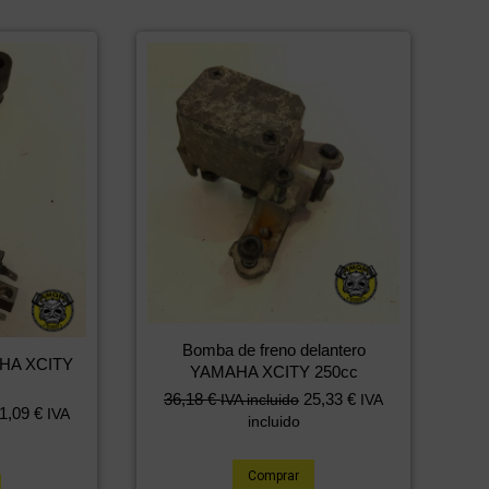
Bomba de freno delantero
AHA XCITY
YAMAHA XCITY 250cc
36,18
€
25,33
€
IVA incluido
IVA
1,09
€
IVA
incluido
Comprar