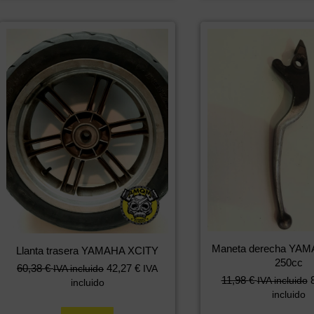
Maneta derecha YA
Llanta trasera YAMAHA XCITY
250cc
60,38
€
42,27
€
IVA incluido
IVA
11,98
€
IVA incluido
incluido
incluido