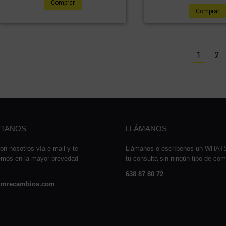
Comprar
Comprar
1
2
TANOS
LLÁMANOS
on nosotros vía e-mail y te
Llámanos o escríbenos un WHA
emos en la mayor brevedad
tu consulta sin ningún tipo de co
638 87 80 72
mrecambios.com