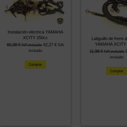
Instalación eléctrica YAMAHA
XCITY 250cc
Latiguillo de freno 
YAMAHA XCITY 
60,38
€
42,27
€
IVA incluido
IVA
incluido
11,98
€
IVA incluido
incluido
Comprar
Comprar