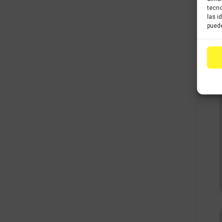
tecno
las i
puede