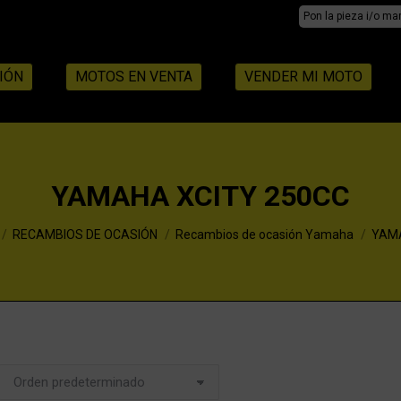
Search:
IÓN
MOTOS EN VENTA
VENDER MI MOTO
YAMAHA XCITY 250CC
RECAMBIOS DE OCASIÓN
Recambios de ocasión Yamaha
YAMA