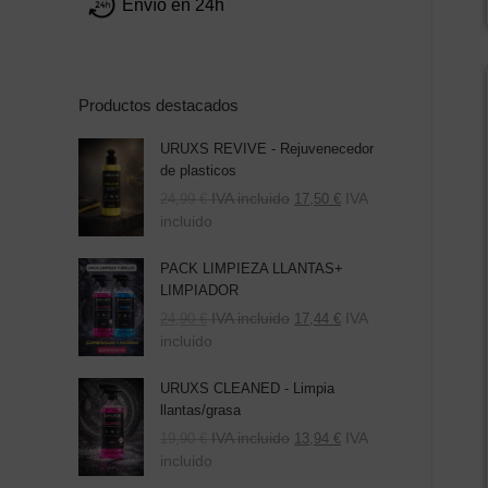
Envío en 24h
Productos destacados
URUXS REVIVE - Rejuvenecedor
de plasticos
IVA incluido
IVA
24,99
€
17,50
€
incluido
PACK LIMPIEZA LLANTAS+
LIMPIADOR
El
El
IVA incluido
IVA
24,90
€
17,44
€
precio
precio
incluido
original
actual
era:
es:
URUXS CLEANED - Limpia
39,80 €.
24,90 €.
llantas/grasa
IVA incluido
IVA
19,90
€
13,94
€
incluido