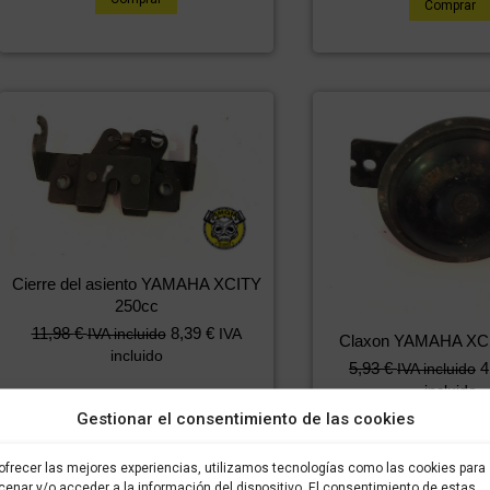
Comprar
Cierre del asiento YAMAHA XCITY
250cc
11,98
€
8,39
€
IVA incluido
IVA
Claxon YAMAHA XC
incluido
5,93
€
4
IVA incluido
incluido
Comprar
Gestionar el consentimiento de las cookies
Comprar
ofrecer las mejores experiencias, utilizamos tecnologías como las cookies para
enar y/o acceder a la información del dispositivo. El consentimiento de estas