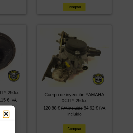
Comprar
ITY 250cc
Cuerpo de inyección YAMAHA
,15
€
IVA
XCITY 250cc
120,88
€
84,62
€
IVA incluido
IVA
incluido
Comprar