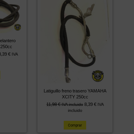
delantero
250cc
8,39
€
IVA
Latiguillo freno trasero YAMAHA
XCITY 250cc
11,98
€
8,39
€
IVA incluido
IVA
incluido
Comprar