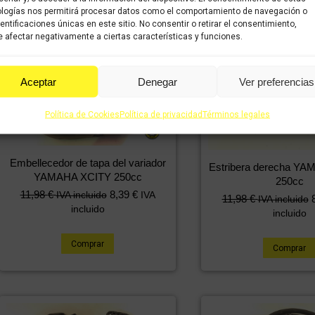
logías nos permitirá procesar datos como el comportamiento de navegación o
dentificaciones únicas en este sitio. No consentir o retirar el consentimiento,
 afectar negativamente a ciertas características y funciones.
Aceptar
Denegar
Ver preferencias
Política de Cookies
Política de privacidad
Términos legales
Embellecedor de tapa del variador
Estribera derecha Y
YAMAHA XCITY 250cc
250cc
11,98
€
8,39
€
IVA incluido
IVA
11,98
€
IVA incluido
incluido
incluido
Comprar
Comprar