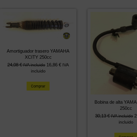
Amortiguador trasero YAMAHA
XCITY 250cc
24,08
€
16,86
€
IVA incluido
IVA
incluido
Comprar
Bobina de alta YAM
250cc
30,13
€
2
IVA incluido
incluido