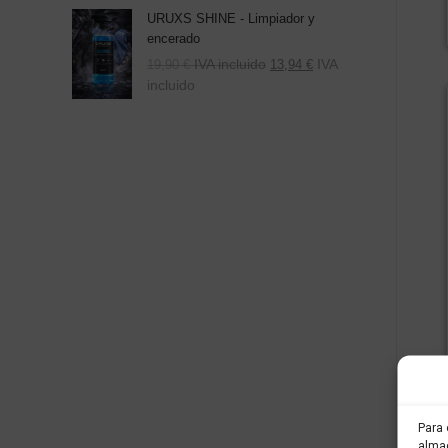
URUXS SHINE - Limpiador y
encerado
IVA incluido
IVA
19,90
€
13,94
€
incluido
Para 
almac