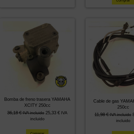
Comprar
Bomba de freno trasera YAMAHA
Cable de gas YAMA
XCITY 250cc
250cc
36,18
€
25,33
€
IVA incluido
IVA
11,98
€
IVA incluido
incluido
incluido
Comprar