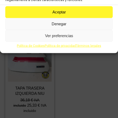
CENTRAL NIU
30,13
€
IVA
Comprar
Aceptar
21,09
€
incluido
IVA
incluido
Denegar
Comprar
Ver preferencias
Política de Cookies
Política de privacidad
Términos legales
TAPA TRASERA
IZQUIERDA NIU
36,18
€
IVA
25,33
€
incluido
IVA
incluido