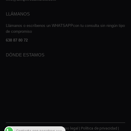
LLÁMANOS
Llámanos o escríbenos un WHATSAPPcon tu consulta sin ningún tipo
de compromiso
638 87 80 72
DÓNDE ESTAMOS
© 2026 AMQM Recambios |
Aviso legal
|
Política de privacidad
|
Contacta con nosotros >>>