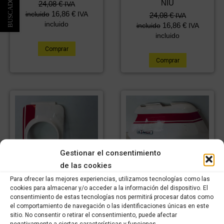
NIU
24,08
€
IVA
16,86
€
incluido
IVA
24,08
€
IVA
incluido
16,86
€
incluido
IVA
incluido
Comprar
Comprar
Gestionar el consentimiento
de las cookies
TAPA TRASERA
Para ofrecer las mejores experiencias, utilizamos tecnologías como las
DERECHA NIU
cookies para almacenar y/o acceder a la información del dispositivo. El
36,18
€
IVA
consentimiento de estas tecnologías nos permitirá procesar datos como
25,33
€
incluido
IVA
el comportamiento de navegación o las identificaciones únicas en este
sitio. No consentir o retirar el consentimiento, puede afectar
TAPA FRONTAL
incluido
negativamente a ciertas características y funciones.