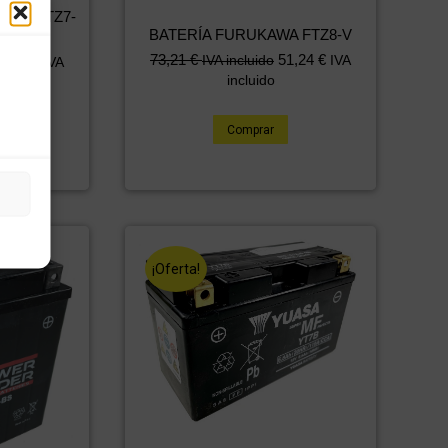
FE ESTZ7-
BATERÍA FURUKAWA FTZ8-V
73,21
€
51,24
€
IVA incluido
IVA
4,04
€
IVA
incluido
Comprar
¡Oferta!