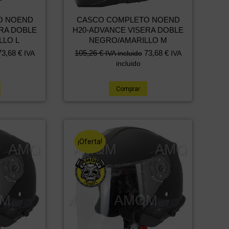
O NOEND
CASCO COMPLETO NOEND
RA DOBLE
H20-ADVANCE VISERA DOBLE
LLO L
NEGRO/AMARILLO M
El
El
73,68
€
105,26
€
73,68
€
IVA
IVA incluido
IVA
precio
precio
incluido
original
actual
era:
es:
Comprar
151,25 €.
105,26 €.
¡Oferta!