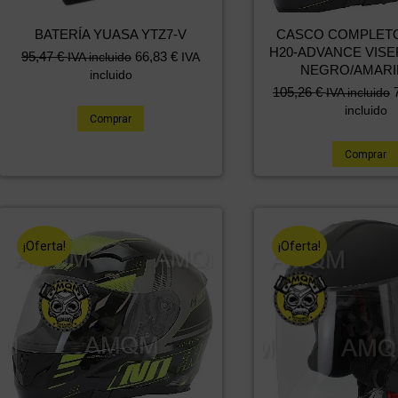
CASCO COMPLET
BATERÍA YUASA YTZ7-V
H20-ADVANCE VISE
95,47
€
66,83
€
IVA incluido
IVA
NEGRO/AMARI
incluido
El
El
105,26
€
IVA incluido
precio
precio
incluido
Comprar
original
actual
era:
es:
Comprar
151,25 €.
105,26 €.
¡Oferta!
¡Oferta!