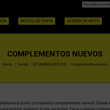
Search:
IÓN
MOTOS EN VENTA
VENDER MI MOTO
COMPLEMENTOS NUEVOS
You are here:
Home
Tienda
RECAMBIOS NUEVOS
Complementos nuevos
¡Renueva tu estilo con nuestros complementos nuevos! Desde 
vanguardista, tenemos lo que necesitas. Eleva cualquier conjunt