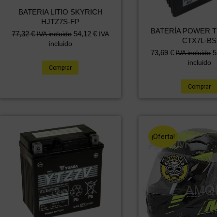
BATERIA LITIO SKYRICH
HJTZ7S-FP
BATERÍA POWER 
77,32
€
54,12
€
IVA incluido
IVA
CTX7L-BS
incluido
73,69
€
5
IVA incluido
incluido
Comprar
Comprar
¡Oferta!