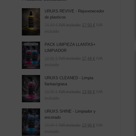
URUXS REVIVE - Rejuvenecedor
de plasticos
IVA incluido
IVA
24,99
€
17,50
€
incluido
PACK LIMPIEZA LLANTAS+
LIMPIADOR
El
El
IVA incluido
IVA
24,90
€
17,44
€
precio
precio
incluido
original
actual
era:
es:
URUXS CLEANED - Limpia
39,80 €.
24,90 €.
llantas/grasa
IVA incluido
IVA
19,90
€
13,94
€
incluido
URUXS SHINE - Limpiador y
encerado
IVA incluido
IVA
19,90
€
13,94
€
incluido