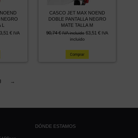
 NOEND
CASCO JET MAX NOEND
A NEGRO
DOBLE PANTALLA NEGRO
 L
MATE TALLA M
El
El
3,51
€
90,74
€
63,51
€
IVA
IVA incluido
IVA
precio
precio
incluido
original
actual
era:
es:
Comprar
120,99 €.
90,74 €.
3
→
DÓNDE ESTAMOS