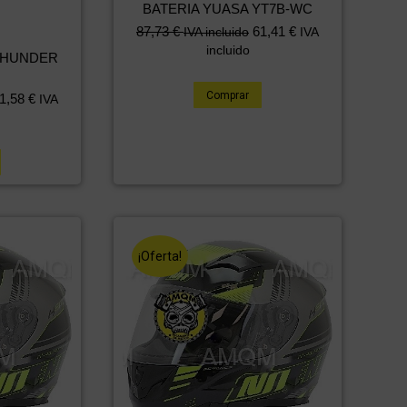
BATERIA YUASA YT7B-WC
El
El
87,73
€
61,41
€
IVA incluido
IVA
precio
precio
incluido
THUNDER
original
actual
era:
es:
Comprar
1,58
€
IVA
112,41 €.
87,73 €.
¡Oferta!