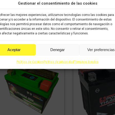
Gestionar el consentimiento de las cookies
BATERÍA ENERGYSA
S
BATERÍA ENERGYSAFE
ofrecer las mejores experiencias, utilizamos tecnologías como las cookies para
48,62
€
3
IVA incluido
ESTX7L-B4
enar y/o acceder a la información del dispositivo. El consentimiento de estas
incluido
El
El
logías nos permitirá procesar datos como el comportamiento de navegación o
49,80
€
34,86
€
IVA incluido
IVA
dentificaciones únicas en este sitio. No consentir o retirar el consentimiento,
precio
precio
incluido
 afectar negativamente a ciertas características y funciones.
Comprar
original
actual
era:
es:
Comprar
78,64 €.
49,80 €.
Aceptar
Denegar
Ver preferencias
Política de Cookies
Política de privacidad
Términos legales