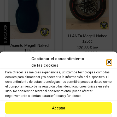
LLANTA Megelli Naked
125cc
Asiento Megelli Naked
120,88
€
IVA
125cc
84,62
€
incluido
IVA
El
El
49,99
€
IVA
incluido
Gestionar el consentimiento
precio
precio
34,99
€
incluido
IVA
de las cookies
original
actual
incluido
Comprar
era:
es:
Para ofrecer las mejores experiencias, utilizamos tecnologías como las
cookies para almacenar y/o acceder a la información del dispositivo. El
72,48 €.
49,99 €.
Comprar
consentimiento de estas tecnologías nos permitirá procesar datos como
el comportamiento de navegación o las identificaciones únicas en este
sitio. No consentir o retirar el consentimiento, puede afectar
negativamente a ciertas características y funciones.
Aceptar