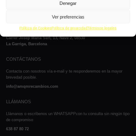
Denegar
VISÍTANOS
Ver preferencias
Le atenderemos con mucho gusto dentro de nuestro horario: de lunes
a jueves, de 8 a 14:00h y de 15 a 17:00h, viernes de 8:00 a 14:00 y
Política de Cookies
Política de privacidad
Términos legales
de 15:00 a 16:00 y los sábados de 9:00 a 13:00h.
Carrer Josep Maria Sert, 13, Nave 2, 08530
La Garriga, Barcelona
CONTÁCTANOS
Contacta con nosotros vía e-mail y te responderemos en la mayor
brevedad posible.
info@amqmrecambios.com
LLÁMANOS
Llámanos o escríbenos un WHATSAPPcon tu consulta sin ningún tipo
de compromiso
638 87 80 72