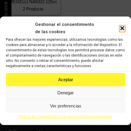
MEGELLI NAKED 125cc
2 Products
Gestionar el consentimiento
de las cookies
Para ofrecer las mejores experiencias, utilizamos tecnologías como las
cookies para almacenar y/o acceder a la información del dispositivo. El
consentimiento de estas tecnologías nos permitirá procesar datos como
VISÍTANOS
el comportamiento de navegación o las identificaciones únicas en este
sitio. No consentir o retirar el consentimiento, puede afectar
Le atenderemos con mucho gusto dentro de nuestro horario: de lunes
negativamente a ciertas características y funciones.
a jueves, de 8 a 14:00h y de 15 a 17:00h, viernes de 8:00 a 14:00 y
de 15:00 a 16:00 y los sábados de 9:00 a 13:00h.
Aceptar
Carrer Josep Maria Sert, 13, Nave 2, 08530
La Garriga, Barcelona
Denegar
CONTÁCTANOS
Ver preferencias
Contacta con nosotros vía e-mail y te responderemos en la mayor
Política de Cookies
Política de privacidad
Términos legales
brevedad posible.