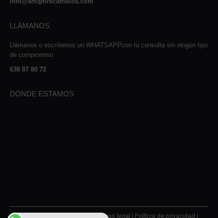
info@amqmrecambios.com
LLÁMANOS
Llámanos o escríbenos un WHATSAPPcon tu consulta sin ningún tipo
de compromiso
638 87 80 72
DÓNDE ESTAMOS
© 2026 AMQM Recambios |
Aviso legal
|
Política de privacidad
|