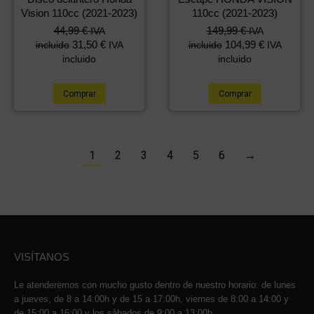
Vision 110cc (2021-2023)
110cc (2021-2023)
44,99
€
149,99
€
IVA
IVA
31,50
€
104,99
€
incluido
IVA
incluido
IVA
incluido
incluido
Comprar
Comprar
1
2
3
4
5
6
→
VISÍTANOS
Le atenderemos con mucho gusto dentro de nuestro horario: de lunes
a jueves, de 8 a 14:00h y de 15 a 17:00h, viernes de 8:00 a 14:00 y
de 15:00 a 16:00 y los sábados de 9:00 a 13:00h.