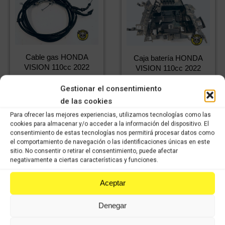
Cable gas HONDA
Caja batería HONDA
VISION 110cc 2022
VISION 110cc 2022
24,08
€
IVA
11,98
€
IVA
Gestionar el consentimiento
16,86
€
incluido
IVA
8,39
€
incluido
IVA
incluido
de las cookies
incluido
Para ofrecer las mejores experiencias, utilizamos tecnologías como las
cookies para almacenar y/o acceder a la información del dispositivo. El
Comprar
Comprar
consentimiento de estas tecnologías nos permitirá procesar datos como
el comportamiento de navegación o las identificaciones únicas en este
sitio. No consentir o retirar el consentimiento, puede afectar
negativamente a ciertas características y funciones.
Aceptar
Denegar