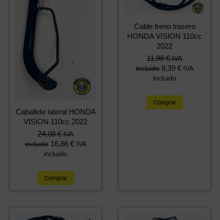
Cable freno trasero
HONDA VISION 110cc
2022
11,98
€
IVA
8,39
€
incluido
IVA
incluido
Comprar
Caballete lateral HONDA
VISION 110cc 2022
24,08
€
IVA
16,86
€
incluido
IVA
incluido
Comprar