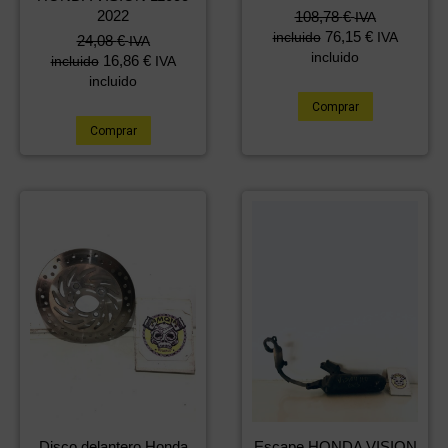
2022
108,78
€
IVA
76,15
€
incluido
IVA
24,08
€
IVA
incluido
16,86
€
incluido
IVA
incluido
Comprar
Comprar
Disco delantero Honda
Escape HONDA VISION