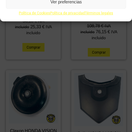
Ver preferencias
Caja filtro HONDA
Cdi HONDA VISION
VISION 110cc 2022
Política de Cookies
Política de privacidad
Términos legales
110cc 2022
36,18
€
IVA
108,78
€
IVA
25,33
€
incluido
IVA
76,15
€
incluido
IVA
incluido
incluido
Comprar
Comprar
Claxon HONDA VISION