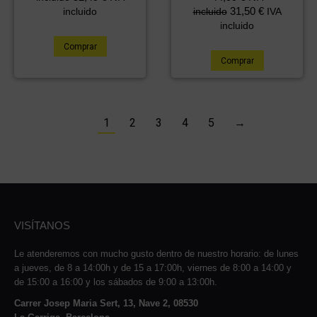
31,50
€
incluido
incluido
IVA
incluido
Comprar
Comprar
1
2
3
4
5
→
VISÍTANOS
Le atenderemos con mucho gusto dentro de nuestro horario: de lunes
a jueves, de 8 a 14:00h y de 15 a 17:00h, viernes de 8:00 a 14:00 y
de 15:00 a 16:00 y los sábados de 9:00 a 13:00h.
Carrer Josep Maria Sert, 13, Nave 2, 08530