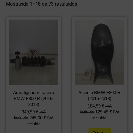
Mostrando 1–18 de 73 resultados
Amortiguador trasero
Asiento BMW F800 R
BMW F800 R (2016-
(2016-2018)
2018)
184,99
€
IVA
349,99
€
129,49
€
IVA
incluido
IVA
245,00
€
incluido
IVA
incluido
incluido
Comprar