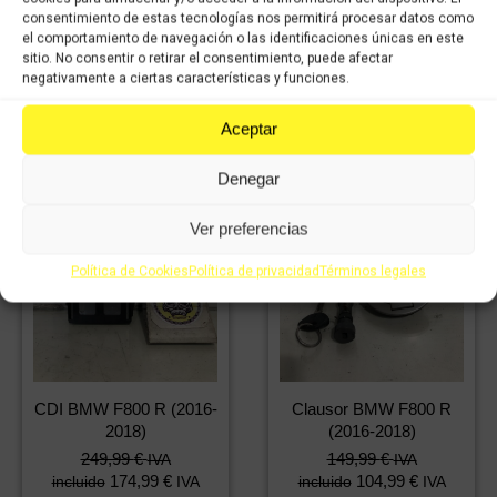
incluido
incluido
consentimiento de estas tecnologías nos permitirá procesar datos como
el comportamiento de navegación o las identificaciones únicas en este
sitio. No consentir o retirar el consentimiento, puede afectar
Comprar
Comprar
negativamente a ciertas características y funciones.
Aceptar
Denegar
Ver preferencias
Política de Cookies
Política de privacidad
Términos legales
CDI BMW F800 R (2016-
Clausor BMW F800 R
2018)
(2016-2018)
249,99
€
149,99
€
IVA
IVA
174,99
€
104,99
€
incluido
IVA
incluido
IVA