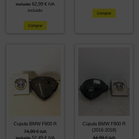
62,99
€
incluido
IVA
incluido
Comprar
Comprar
Cupula BMW F800 R
Cúpula BMW F800 R
(2016-2018)
74,99
€
IVA
52,49
€
44,99
€
incluido
IVA
IVA