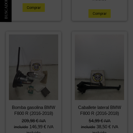
Comprar
Comprar
Bomba gasolina BMW
Caballete lateral BMW
F800 R (2016-2018)
F800 R (2016-2018)
209,98
€
54,99
€
IVA
IVA
146,99
€
38,50
€
incluido
IVA
incluido
IVA
incluido
incluido