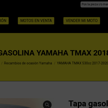
Search:
IÓN
MOTOS EN VENTA
VENDER MI MOTO
GASOLINA YAMAHA TMAX 201
Recambios de ocasión Yamaha
YAMAHA TMAX 530cc 2017-202
Tapa gas