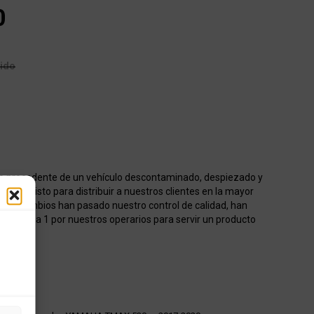
0
uido
o procedente de un vehículo descontaminado, despiezado y
acén listo para distribuir a nuestros clientes en la mayor
os recambios han pasado nuestro control de calidad, han
onados 1 a 1 por nuestros operarios para servir un producto