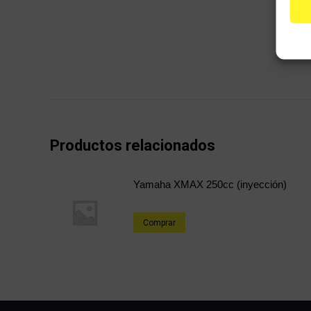
Productos relacionados
Yamaha XMAX 250cc (inyección)
Comprar