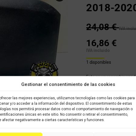
2018-202
24,08
€
IVA incl
16,86
€
IVA incluido
1 disponibles
Este es un recambio usad
almacenado en nuestro alm
Gestionar el consentimiento de las cookies
brevedad posible. Todos l
sido verificados y selecci
ofrecer las mejores experiencias, utilizamos tecnologías como las cookies para
con garantía.
enar y/o acceder a la información del dispositivo. El consentimiento de estas
logías nos permitirá procesar datos como el comportamiento de navegación o
dentificaciones únicas en este sitio. No consentir o retirar el consentimiento,
COMPRAR
 afectar negativamente a ciertas características y funciones.