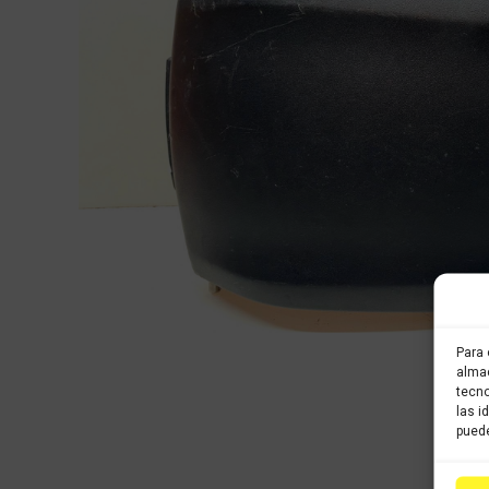
Para 
almac
tecno
las i
puede