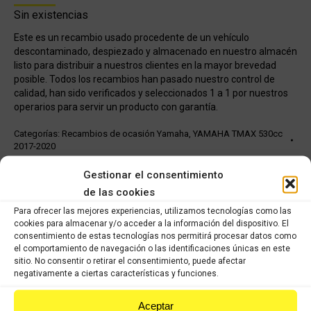
Sin existencias
Este es un recambio usado procedente de un vehículo
descontaminado, despiezado y almacenado en nuestro almacén
listo para distribuir a nuestros clientes en la mayor brevedad
posible. Todos los recambios han pasado nuestro control de
calidad, han sido verificados y seleccionados 1 a 1 por nuestros
operarios para servir un producto con garantía.
Categorías:
Recambios de ocasión Yamaha
,
YAMAHA TMAX 530cc
2017-2020
Gestionar el consentimiento
Share this product
de las cookies
Para ofrecer las mejores experiencias, utilizamos tecnologías como las
Share
Share
Share
Share
cookies para almacenar y/o acceder a la información del dispositivo. El
consentimiento de estas tecnologías nos permitirá procesar datos como
on
on
on
on
el comportamiento de navegación o las identificaciones únicas en este
X
Facebook
Pinterest
LinkedIn
sitio. No consentir o retirar el consentimiento, puede afectar
negativamente a ciertas características y funciones.
Productos relacionados
Aceptar