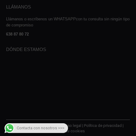
LLÁMANOS
Llámanos o escríbenos un WHATSAPPcon tu consulta sin ningún tipo
de compromiso
638 87 80 72
DÓNDE ESTAMOS
© 2026 AMQM Recambios |
Aviso legal
|
Política de privacidad
|
Contacta con nosotros >>>
Política de cookies