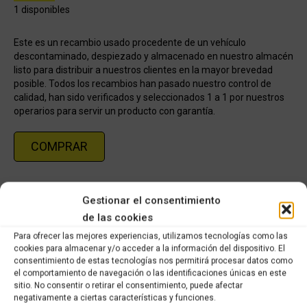
1 disponibles
Este es un recambio usado procedente de un vehículo
descontaminado, despiezado y almacenado en nuestro almacén
listo para distribuir a nuestros clientes en la mayor brevedad
posible. Todos los recambios han pasado nuestro control de
calidad, han sido verificados y seleccionados 1 a 1 por nuestros
operarios para servir un producto con garantía.
COMPRAR
Categorías:
Recambios de ocasión Yamaha
,
YAMAHA NMAX 125cc
Gestionar el consentimiento
2016 - 2021
de las cookies
Para ofrecer las mejores experiencias, utilizamos tecnologías como las
Share this product
cookies para almacenar y/o acceder a la información del dispositivo. El
consentimiento de estas tecnologías nos permitirá procesar datos como
Share
Share
Share
Share
el comportamiento de navegación o las identificaciones únicas en este
sitio. No consentir o retirar el consentimiento, puede afectar
on
on
on
on
negativamente a ciertas características y funciones.