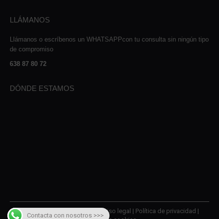
LLÁMANOS
Llámanos o escríbenos un WHATSAPPcon tu consulta sin ningún tipo
de compromiso
638 87 80 72
DÓNDE ESTAMOS
© 2026 AMQM Recambios |
Aviso legal
|
Política de privacidad
|
Contacta con nosotros >>>