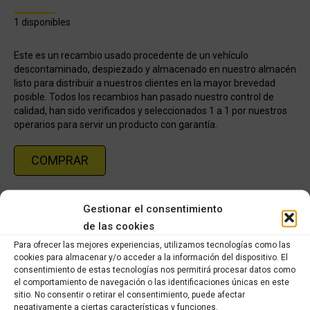
1 disponibles
Este es un recambio usado procedente de un vehículo
descontaminado, despiezado y almacenado en nuestro almacén
listo para distribuir a nuestros clientes en la mayor brevedad
posible. Todos los recambios han pasado nuestro control de
calidad, han sido verificados y seleccionados 1 a 1 por nuestros
operarios para servir un producto con garantía.
COMPRAR
Categorías:
Recambios de ocasión Yamaha
,
YAMAHA FZ1 FAZER
Gestionar el consentimiento
1000cc 2007-2009
de las cookies
Para ofrecer las mejores experiencias, utilizamos tecnologías como las
Share this product
cookies para almacenar y/o acceder a la información del dispositivo. El
consentimiento de estas tecnologías nos permitirá procesar datos como
el comportamiento de navegación o las identificaciones únicas en este
Share
Share
Share
Share
sitio. No consentir o retirar el consentimiento, puede afectar
on
on
on
on
negativamente a ciertas características y funciones.