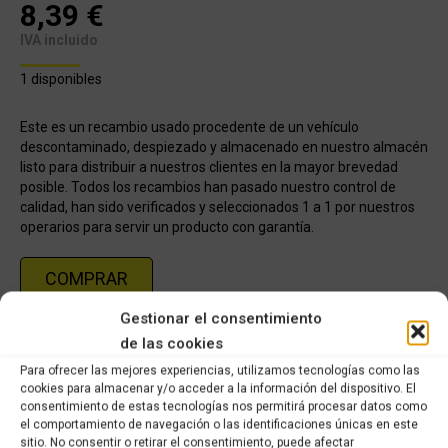
8,39
€
IVA incluido
1 disponibles
Este es un recambio usado procedente de un vehículo
descontaminado, despiezado y almacenado en nuestro almacén
listo para distribuir a nuestros clientes en la mayor brevedad
posible. Todos los recambios han pasado nuestro control de
calidad, han sido verificados y seleccionados 1 a 1 por nuestros
operarios para servir un producto con garantía.
COMPRAR
Gestionar el consentimiento
de las cookies
Categorías:
Recambios de ocasión Yamaha
,
YAMAHA R1 2009-2012
Para ofrecer las mejores experiencias, utilizamos tecnologías como las
cookies para almacenar y/o acceder a la información del dispositivo. El
Share this product
consentimiento de estas tecnologías nos permitirá procesar datos como
el comportamiento de navegación o las identificaciones únicas en este
sitio. No consentir o retirar el consentimiento, puede afectar