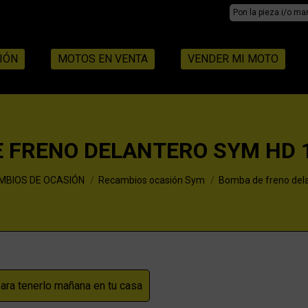
Search:
IÓN
MOTOS EN VENTA
VENDER MI MOTO
 FRENO DELANTERO SYM HD 
MBIOS DE OCASIÓN
Recambios ocasión Sym
Bomba de freno del
ra tenerlo mañana en tu casa