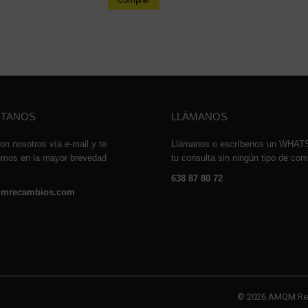
Comprar
24,08 €.
11,98 €.
TANOS
LLÁMANOS
on nosotros vía e-mail y te
Llámanos o escríbenos un WHA
emos en la mayor brevedad
tu consulta sin ningún tipo de co
638 87 80 72
mrecambios.com
© 2026 AMQM Re