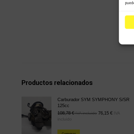
puede
Productos relacionados
Carburador SYM SYMPHONY S/SR
125cc
108,78
€
76,15
€
IVA incluido
IVA
incluido