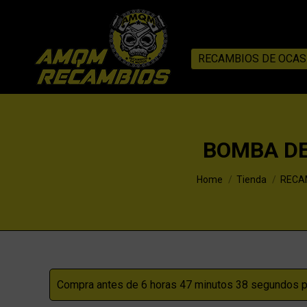
RECAMBIOS DE OCAS
BOMBA DE
You are here:
Home
Tienda
RECA
Compra antes de 6 horas 47 minutos 37 segundos pa