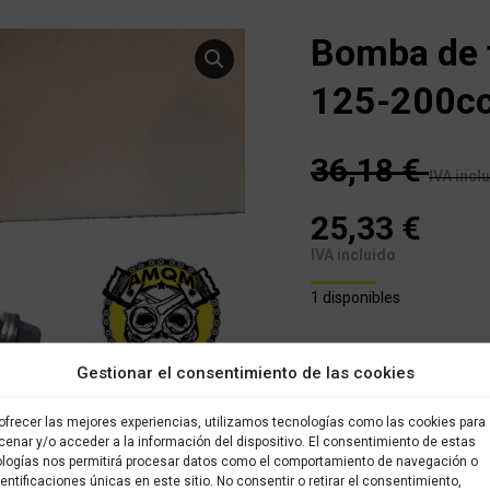
Bomba de 
125-200c
36,18
€
IVA incl
25,33
€
IVA incluido
1 disponibles
Este es un recambio usad
Gestionar el consentimiento de las cookies
almacenado en nuestro alm
brevedad posible. Todos l
sido verificados y selecci
ofrecer las mejores experiencias, utilizamos tecnologías como las cookies para
con garantía.
enar y/o acceder a la información del dispositivo. El consentimiento de estas
logías nos permitirá procesar datos como el comportamiento de navegación o
dentificaciones únicas en este sitio. No consentir o retirar el consentimiento,