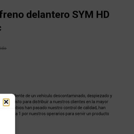
freno delantero SYM HD
c
uido
o procedente de un vehículo descontaminado, despiezado y
acén listo para distribuir a nuestros clientes en la mayor
os recambios han pasado nuestro control de calidad, han
onados 1 a 1 por nuestros operarios para servir un producto