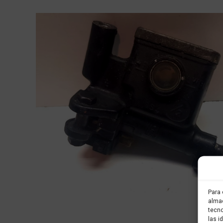
Para 
almac
tecno
las i