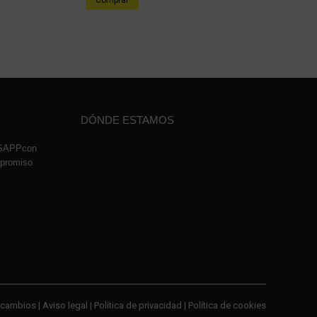
Comprar
24,08 €.
11,99 €.
DÓNDE ESTAMOS
TSAPPcon
mpromiso
cambios |
Aviso legal
|
Política de privacidad
|
Política de cookies