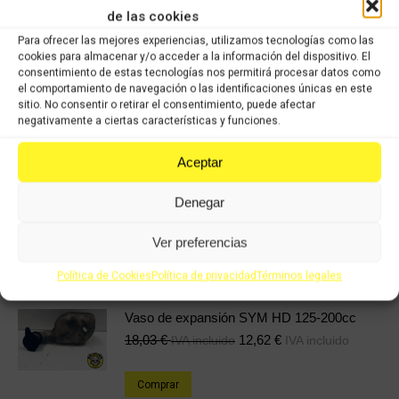
COMPRAR
de las cookies
Para ofrecer las mejores experiencias, utilizamos tecnologías como las
cookies para almacenar y/o acceder a la información del dispositivo. El
Categorías:
Recambios ocasión Sym
,
SYM HD 125-200cc (2005-
consentimiento de estas tecnologías nos permitirá procesar datos como
2006)
el comportamiento de navegación o las identificaciones únicas en este
sitio. No consentir o retirar el consentimiento, puede afectar
negativamente a ciertas características y funciones.
Share this product
Aceptar
Share
Share
Share
Share
Denegar
on
on
on
on
X
Facebook
Pinterest
LinkedIn
Ver preferencias
Productos relacionados
Política de Cookies
Política de privacidad
Términos legales
Vaso de expansión SYM HD 125-200cc
18,03
€
12,62
€
IVA incluido
IVA incluido
Comprar