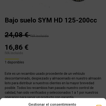
Bajo suelo SYM HD 125-200cc
24,08
€
IVA incluido
16,86
€
IVA incluido
1 disponibles
Este es un recambio usado procedente de un vehículo
descontaminado, despiezado y almacenado en nuestro almacén
listo para distribuir a nuestros clientes en la mayor brevedad
posible. Todos los recambios han pasado nuestro control de
calidad, han sido verificados y seleccionados 1 a 1 por nuestros
operarios para servir un producto con garantía.
Gestionar el consentimiento