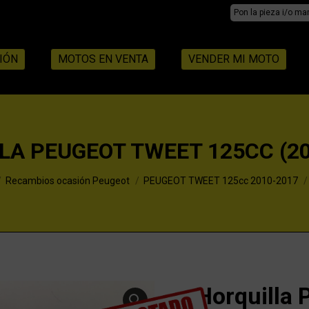
Search:
IÓN
MOTOS EN VENTA
VENDER MI MOTO
LA PEUGEOT TWEET 125CC (20
Recambios ocasión Peugeot
PEUGEOT TWEET 125cc 2010-2017
Horquilla