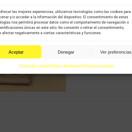
Share this product
ofrecer las mejores experiencias, utilizamos tecnologías como las cookies para
Share
Share
Shar
enar y/o acceder a la información del dispositivo. El consentimiento de estas
logías nos permitirá procesar datos como el comportamiento de navegación o
on
on
on
dentificaciones únicas en este sitio. No consentir o retirar el consentimiento,
 afectar negativamente a ciertas características y funciones.
X
Facebook
Pint
Aceptar
Denegar
Ver preferencias
Política de Cookies
Política de privacidad
Términos legales