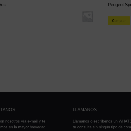
5cc
Peugeot Spe
Comprar
TANOS
LLÁMANOS
on nosotros vía e-mail y te
Llámanos o escríbenos un WHA
emos en la mayor brevedad
tu consulta sin ningún tipo de co