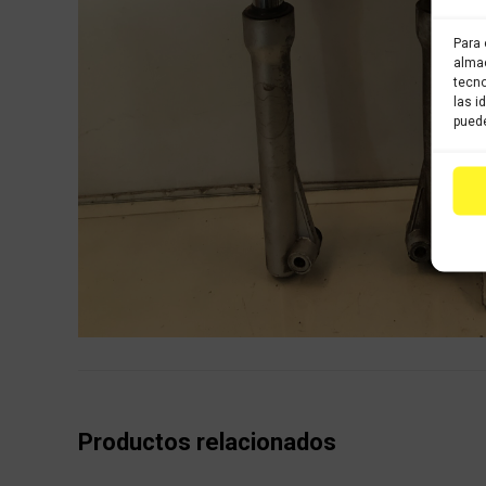
Para 
almac
tecno
las i
puede
Productos relacionados