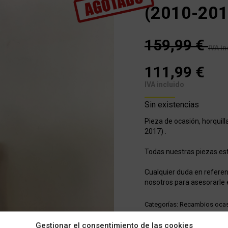
(2010-201
159,99
€
IVA in
111,99
€
IVA incluido
Sin existencias
Pieza de ocasión, horqui
2017) .
Todas nuestras piezas e
Cualquier duda en referen
nosotros para asesorarle 
Categorías:
Recambios ocas
Gestionar el consentimiento de las cookies