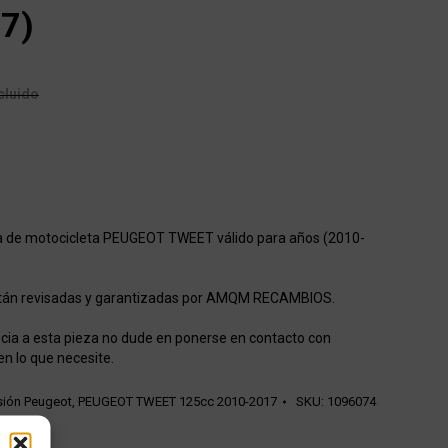
7)
cluido
lla de motocicleta PEUGEOT TWEET válido para años (2010-
stán revisadas y garantizadas por AMQM RECAMBIOS.
cia a esta pieza no dude en ponerse en contacto con
en lo que necesite.
ión Peugeot
,
PEUGEOT TWEET 125cc 2010-2017
SKU:
1096074