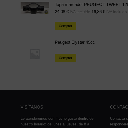
Tapa marcador PEUGEOT TWEET 12
24,08
€
16,86
€
IVA incluido
IVA incluido
Comprar
Peugeot Elystar 49cc
Comprar
VISÍTANOS
CONTÁC
Le atenderemos con mucho gusto dentro de
Contacta c
nuestro horario: de lunes a jueves, de 8 a
responder