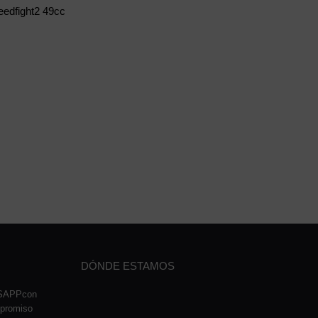
edfight2 49cc
DÓNDE ESTAMOS
TSAPPcon
mpromiso