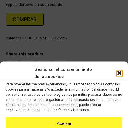
Espejo derecho en buen estado
COMPRAR
Categoría:
PEUGEOT SATELIS 125cc
Share this product
Share
Share
Share
Share
Gestionar el consentimiento
on
on
de las cookies
on
on
Para ofrecer las mejores experiencias, utilizamos tecnologías como las
X
Facebook
Pinterest
LinkedIn
cookies para almacenar y/o acceder a la información del dispositivo. El
consentimiento de estas tecnologías nos permitirá procesar datos como
Productos relacionados
el comportamiento de navegación o las identificaciones únicas en este
sitio. No consentir o retirar el consentimiento, puede afectar
negativamente a ciertas características y funciones.
Pinza freno delantero Peugeot Satelis
48,28
€
33,80
€
IVA incluido
IVA incluido
Aceptar