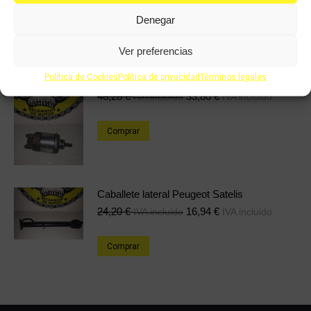
Comprar
Denegar
Ver preferencias
Política de Cookies
Política de privacidad
Términos legales
Motor de arranque Peugeot Satelis
48,28
€
33,80
€
IVA incluido
IVA incluido
Comprar
Caballete lateral Peugeot Satelis
24,20
€
16,94
€
IVA incluido
IVA incluido
Comprar