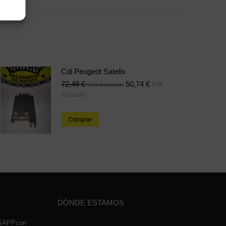
on
erest
LinkedIn
Cdi Peugeot Satelis
72,48
€
50,74
€
IVA incluido
IVA
incluido
Comprar
DÓNDE ESTAMOS
TSAPPcon