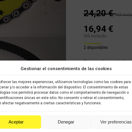
24,20
€
IVA incl
16,94
€
IVA incluido
2 disponibles
Correa en buen estado
Gestionar el consentimiento de las cookies
Correa
COMP
Peugeot
ofrecer las mejores experiencias, utilizamos tecnologías como las cookies para
enar y/o acceder a la información del dispositivo. El consentimiento de estas
Satelis
logías nos permitirá procesar datos como el comportamiento de navegación o
cantidad
Categoría:
PEUGEOT SATELI
dentificaciones únicas en este sitio. No consentir o retirar el consentimiento,
 afectar negativamente a ciertas características y funciones.
Share this product
Aceptar
Denegar
Ver preferencias
Share
Share
Shar