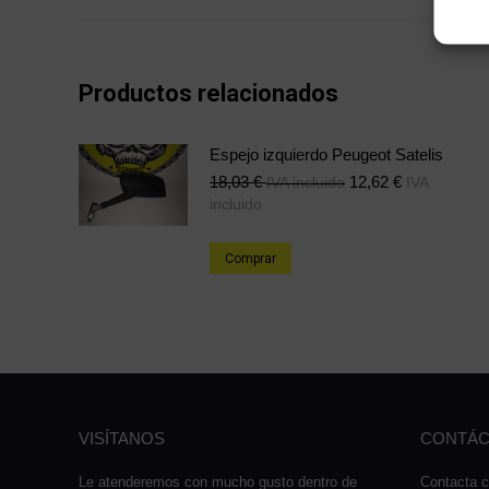
Productos relacionados
Espejo izquierdo Peugeot Satelis
18,03
€
12,62
€
IVA incluido
IVA
incluido
Comprar
VISÍTANOS
CONTÁC
Le atenderemos con mucho gusto dentro de
Contacta c