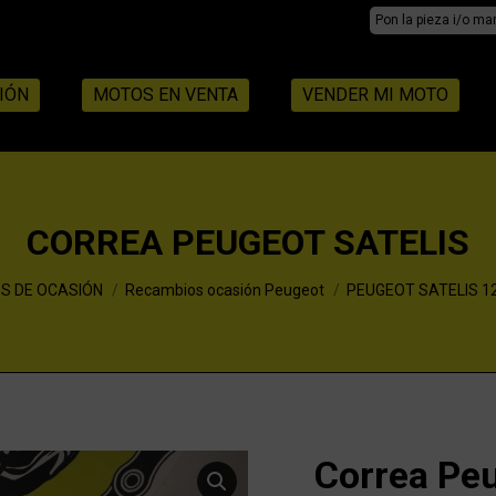
Search:
IÓN
MOTOS EN VENTA
VENDER MI MOTO
CORREA PEUGEOT SATELIS
S DE OCASIÓN
Recambios ocasión Peugeot
PEUGEOT SATELIS 1
Correa Peu