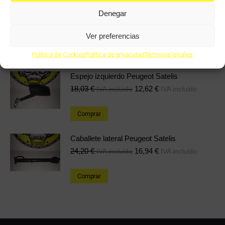
48,28
€
33,80
€
IVA incluido
IVA incluido
Denegar
Comprar
Ver preferencias
Política de Cookies
Política de privacidad
Términos legales
Espejo izquierdo Peugeot Satelis
18,03
€
12,62
€
IVA incluido
IVA incluido
Comprar
Caballete lateral Peugeot Satelis
24,20
€
16,94
€
IVA incluido
IVA incluido
Comprar