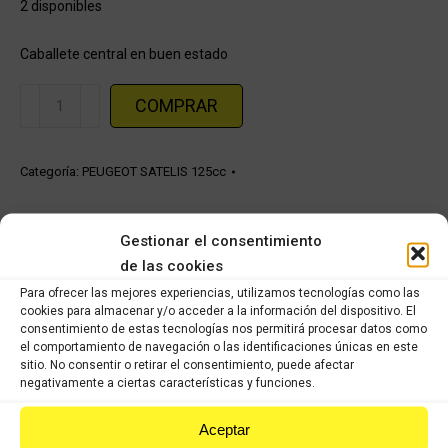
2 disponibles
Caballete central en buen estado
Caballete
COMPRAR
central
Peugeot
Satelis
Categoría:
PEUGEOT SATELIS 125cc
cantidad
Share this product
Gestionar el consentimiento
de las cookies
Share
Share
Share
Share
Para ofrecer las mejores experiencias, utilizamos tecnologías como las
on
on
on
on
cookies para almacenar y/o acceder a la información del dispositivo. El
consentimiento de estas tecnologías nos permitirá procesar datos como
X
Facebook
Pinterest
LinkedIn
el comportamiento de navegación o las identificaciones únicas en este
sitio. No consentir o retirar el consentimiento, puede afectar
Productos relacionados
negativamente a ciertas características y funciones.
Aceptar
Tapa carter derecho Peugeot Satelis