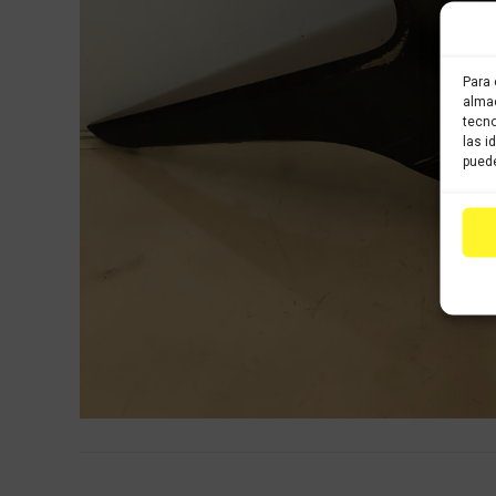
Para 
almac
tecno
las i
puede