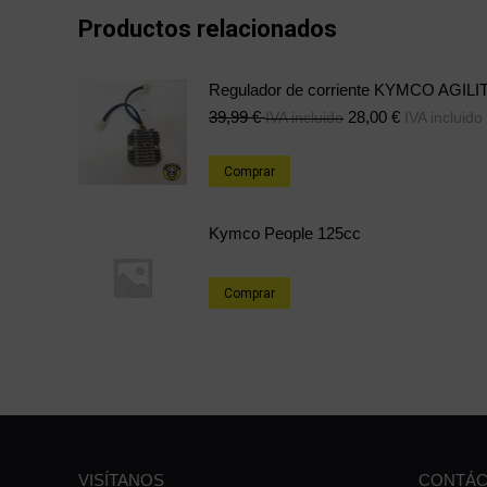
Productos relacionados
Regulador de corriente KYMCO AGILI
39,99
€
28,00
€
IVA incluido
IVA incluido
Comprar
Kymco People 125cc
Comprar
VISÍTANOS
CONTÁC