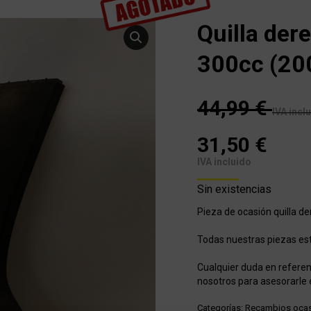
Quilla de
300cc (20
44,99
€
IVA incl
31,50
€
IVA incluido
Sin existencias
Pieza de ocasión quilla 
Todas nuestras piezas e
Cualquier duda en referen
nosotros para asesorarle 
Categorías:
Recambios oca