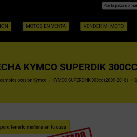
Search:
IÓN
MOTOS EN VENTA
VENDER MI MOTO
ECHA KYMCO SUPERDIK 300CC 
cambios ocasión Kymco
KYMCO SUPERDINK 300cc (2009-2016)
Q
ara tenerlo mañana en tu casa