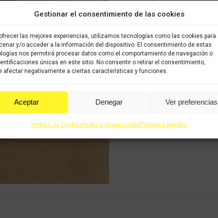
SUPERDINK 300cc (2009-20
Gestionar el consentimiento de las cookies
SKU:
1086115
ofrecer las mejores experiencias, utilizamos tecnologías como las cookies para
enar y/o acceder a la información del dispositivo. El consentimiento de estas
Share this product
logías nos permitirá procesar datos como el comportamiento de navegación o
dentificaciones únicas en este sitio. No consentir o retirar el consentimiento,
Share
Share
Shar
 afectar negativamente a ciertas características y funciones.
on
on
on
X
Facebook
Pint
Aceptar
Denegar
Ver preferencias
Política de Cookies
Política de privacidad
Términos legales