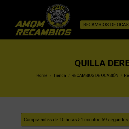
RECAMBIOS DE OCAS
QUILLA DER
You are here:
Home
Tienda
RECAMBIOS DE OCASIÓN
Re
Compra antes de 10 horas 51 minutos 58 segundos p