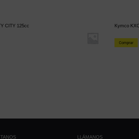
TY CITY 125cc
Kymco KXC
Comprar
TANOS
LLÁMANOS