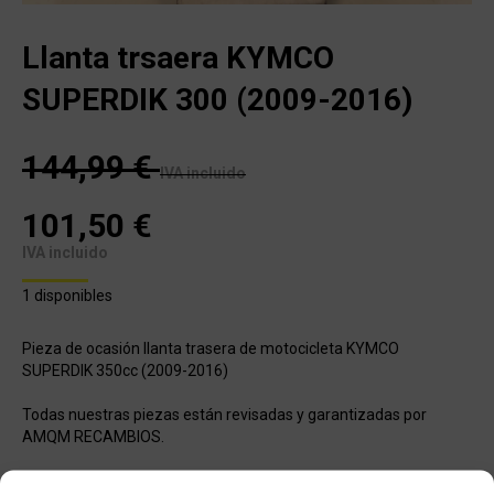
Llanta trsaera KYMCO
SUPERDIK 300 (2009-2016)
144,99
€
IVA incluido
101,50
€
IVA incluido
1 disponibles
Pieza de ocasión llanta trasera de motocicleta KYMCO
SUPERDIK 350cc (2009-2016)
Todas nuestras piezas están revisadas y garantizadas por
AMQM RECAMBIOS.
Cualquier duda en referencia a esta pieza no dude en ponerse