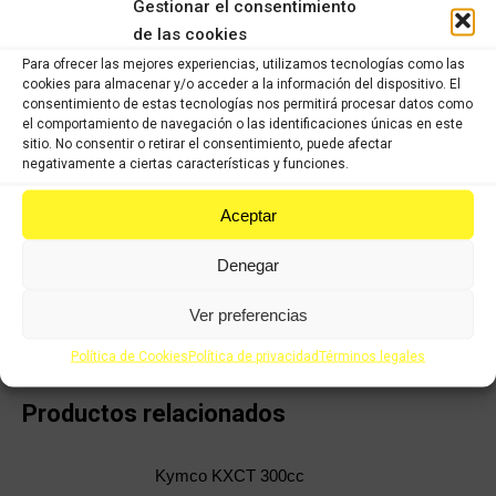
Gestionar el consentimiento
en contacto con nosotros para asesorarle en lo que necesite.
de las cookies
COMPRAR
Para ofrecer las mejores experiencias, utilizamos tecnologías como las
cookies para almacenar y/o acceder a la información del dispositivo. El
consentimiento de estas tecnologías nos permitirá procesar datos como
el comportamiento de navegación o las identificaciones únicas en este
Categorías:
Recambios ocasión Kymco
,
KYMCO SUPERDINK 125cc
sitio. No consentir o retirar el consentimiento, puede afectar
(2009 -2016)
,
KYMCO SUPERDINK 300cc (2009-2016)
negativamente a ciertas características y funciones.
SKU:
1094086
Aceptar
Share this product
Denegar
Share
Share
Share
Share
Ver preferencias
on
on
on
on
Política de Cookies
Política de privacidad
Términos legales
X
Facebook
Pinterest
LinkedIn
Productos relacionados
Kymco KXCT 300cc