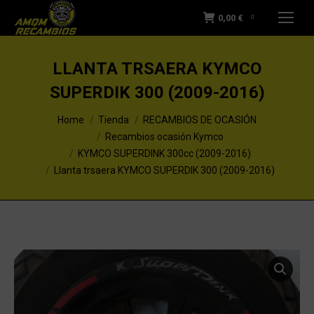
0,00
€
0
LLANTA TRSAERA KYMCO
SUPERDIK 300 (2009-2016)
You are here:
Home
Tienda
RECAMBIOS DE OCASIÓN
Recambios ocasión Kymco
KYMCO SUPERDINK 300cc (2009-2016)
Llanta trsaera KYMCO SUPERDIK 300 (2009-2016)