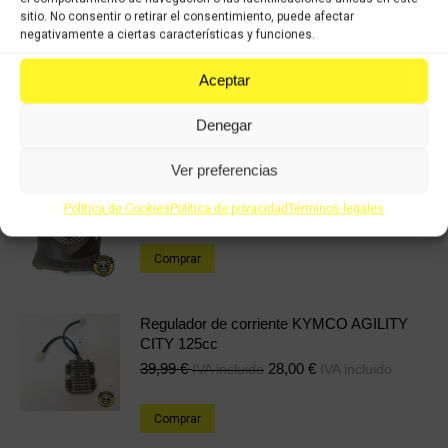
sitio. No consentir o retirar el consentimiento, puede afectar
Share
Share
Share
Share
negativamente a ciertas características y funciones.
on
on
on
on
Aceptar
X
Facebook
Pinterest
LinkedIn
Productos relacionados
Denegar
Ver preferencias
Tapa bujia KYMCO AGILITY CITY 125cc
14,99
€
10,49
€
IVA incluido
IVA incluido
Política de Cookies
Política de privacidad
Términos legales
Comprar
Regulador de corriente KYMCO AGILITY
CITY 125cc
39,99
€
28,00
€
IVA incluido
IVA incluido
Comprar