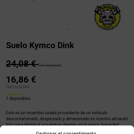
Suelo Kymco Dink
24,08
€
IVA incluido
16,86
€
IVA incluido
1 disponibles
Este es un recambio usado procedente de un vehículo
descontaminado, despiezado y almacenado en nuestro almacén
listo para distribuir a nuestros clientes en la mayor brevedad
posible. Todos los recambios han pasado nuestro control de
Gestionar el consentimiento