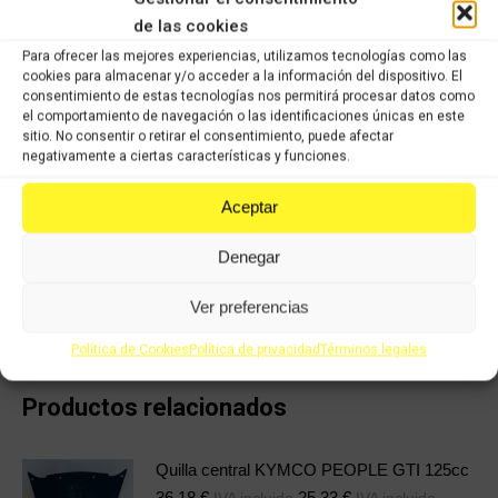
calidad, han sido verificados y seleccionados 1 a 1 por nuestros
de las cookies
operarios para servir un producto con garantía.
Para ofrecer las mejores experiencias, utilizamos tecnologías como las
cookies para almacenar y/o acceder a la información del dispositivo. El
COMPRAR
consentimiento de estas tecnologías nos permitirá procesar datos como
el comportamiento de navegación o las identificaciones únicas en este
sitio. No consentir o retirar el consentimiento, puede afectar
negativamente a ciertas características y funciones.
Categorías:
Recambios ocasión Kymco
,
KYMCO DINK 125cc
,
KYMCO DINK 150cc
Aceptar
Share this product
Denegar
Share
Share
Share
Share
Ver preferencias
on
on
on
on
Política de Cookies
Política de privacidad
Términos legales
X
Facebook
Pinterest
LinkedIn
Productos relacionados
Quilla central KYMCO PEOPLE GTI 125cc
36,18
€
25,33
€
IVA incluido
IVA incluido