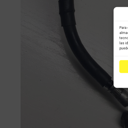
Para 
almac
tecno
las i
puede