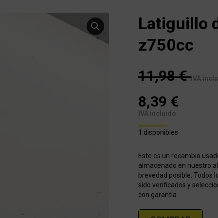
Latiguill
z750cc
11,98
€
IVA incl
8,39
€
IVA incluido
1 disponibles
Este es un recambio usad
almacenado en nuestro alm
brevedad posible. Todos l
sido verificados y selecci
con garantía