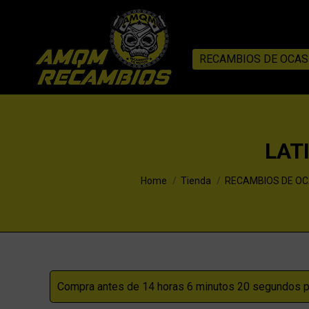
RECAMBIOS DE OCAS
LAT
You are here:
Home
Tienda
RECAMBIOS DE OC
Compra antes de 14 horas 6 minutos 19 segundos pa