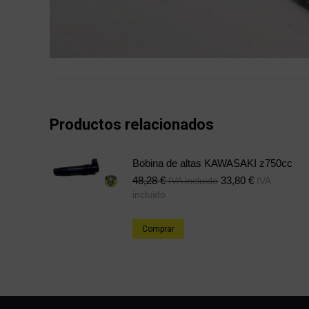
Productos relacionados
Bobina de altas KAWASAKI z750cc
48,28
€
33,80
€
IVA incluido
IVA
incluido
Comprar