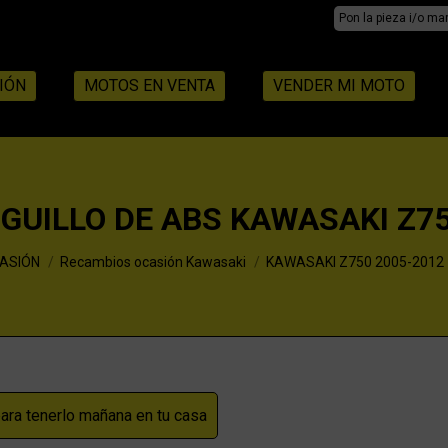
Search:
IÓN
MOTOS EN VENTA
VENDER MI MOTO
IGUILLO DE ABS KAWASAKI Z7
ASIÓN
Recambios ocasión Kawasaki
KAWASAKI Z750 2005-2012
ra tenerlo mañana en tu casa