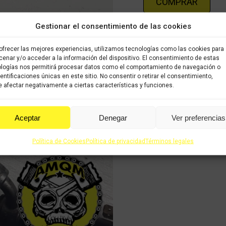
COMPRAR
Gestionar el consentimiento de las cookies
Categorías:
Recambios ocas
ofrecer las mejores experiencias, utilizamos tecnologías como las cookies para
enar y/o acceder a la información del dispositivo. El consentimiento de estas
Share this product
logías nos permitirá procesar datos como el comportamiento de navegación o
dentificaciones únicas en este sitio. No consentir o retirar el consentimiento,
 afectar negativamente a ciertas características y funciones.
Share
Share
Shar
on
on
on
Aceptar
Denegar
Ver preferencias
X
Facebook
Pint
Política de Cookies
Política de privacidad
Términos legales