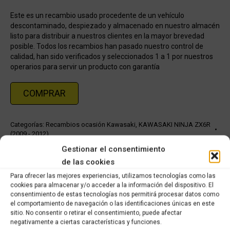
Este es un recambio usado procedente de un vehículo
descontaminado, despiezado y almacenado en nuestro almacén
listo para distribuir a nuestros clientes en la mayor brevedad
posible. Todos los recambios han pasado nuestro control de
calidad, han sido verificados y seleccionados 1 a 1 por nuestros
operarios para servir un producto con garantía
COMPRAR
Categorías:
Recambios ocasión Kawasaki
,
KAWASAKI NINJA ZX6R
(2009 - 2012)
Gestionar el consentimiento
de las cookies
Share this product
Para ofrecer las mejores experiencias, utilizamos tecnologías como las
cookies para almacenar y/o acceder a la información del dispositivo. El
Share
Share
Share
Share
consentimiento de estas tecnologías nos permitirá procesar datos como
on
on
on
on
el comportamiento de navegación o las identificaciones únicas en este
sitio. No consentir o retirar el consentimiento, puede afectar
X
Facebook
Pinterest
LinkedIn
negativamente a ciertas características y funciones.