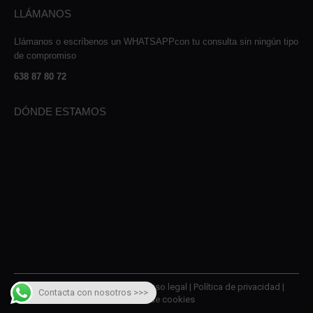
LLÁMANOS
Llámanos o escríbenos un WHATSAPPcon tu consulta sin ningún tipo
de compromiso
638 87 80 72
DÓNDE ESTAMOS
© 2026 AMQM Recambios |
Aviso legal
|
Política de privacidad
|
Contacta con nosotros >>>
Política de cookies